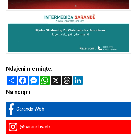
Ndajeni me miqte:
Share
Facebook
Messenger
WhatsApp
X
Threads
LinkedIn
Na ndiqni:
Saranda Web
@sarandaweb