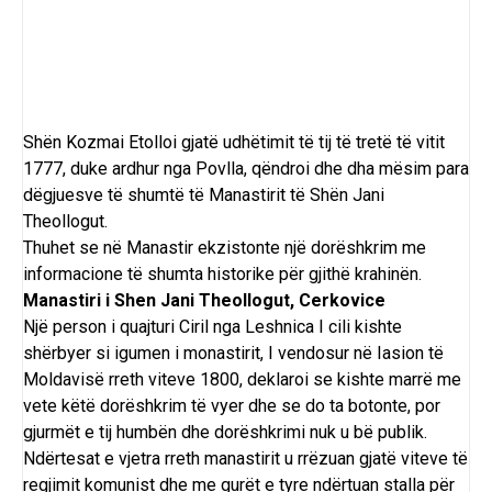
Shën Kozmai Etolloi
gjatë udhëtimit të tij të tretë të vitit
1777, duke ardhur nga Povlla, qëndroi dhe dha mësim para
dëgjuesve të shumtë të Manastirit të Shën Jani
Theollogut.
Thuhet se në
Manastir
ekzistonte një dorëshkrim me
informacione të shumta historike për gjithë krahinën.
Manastiri i Shen Jani Theollogut, Cerkovice
Një person i quajturi Ciril nga
Leshnica
I cili kishte
shërbyer si igumen i monastirit, I vendosur në Iasion të
Moldavisë rreth viteve 1800, deklaroi se kishte marrë me
vete këtë dorëshkrim të vyer dhe se do ta botonte, por
gjurmët e tij humbën dhe dorëshkrimi nuk u bë publik.
Ndërtesat e vjetra rreth manastirit u rrëzuan gjatë viteve të
regjimit komunist dhe me gurët e tyre ndërtuan stalla për