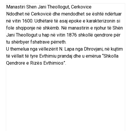
Manastiri Shen Jani Theollogut, Cerkovice
Ndodhet në
Cerkovicë
dhe mendodhet se është ndërtuar
në vitin 1600. Udhëtarë të asaj epoke e karakterizonin si
fole shqiponje në shkëmb. Në manastirin e njohur të Shën
Jani Theollogut u hap në vitin 1876 shkollë qendrore për
tu shërbyer fshatrave përreth.
U themelua nga vëllezërit N. Lapa nga
Dhrovjani
, në kujtim
të vëllait të tyre Evthimiu prandaj dhe u emërua “Shkolla
Qendrore e Rizës Evthimios”.