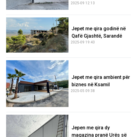
2025-09 12:13
Jepet me qira godinë në
Qafë Gjashtë, Sarandë
2025-09 19:43
Jepet me qira ambient për
biznes në Ksamil
2025-05 09:38
Jepen me qira dy
magazina pranë Urës së