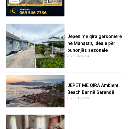
Jepen me qira garsoniere
në Manastir, ideale për
punonjës sezonalë
2026-04 19:54
JEPET ME QIRA Ambient
Beach Bar në Sarandë
2026-04 22:09