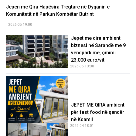
Jepen me Qira Hapësira Tregtare në Dyqanin e
Komunitetit në Parkun Kombëtar Butrint
2026-05 19:00
Jepet me qira ambient
biznesi në Sarandë me 9
vendparkime, çmimi
23,000 euro/vit
2026-05 13:30
JEPET ME QIRA ambient
për fast food në qendër
në Ksamil
2026-04 18:01