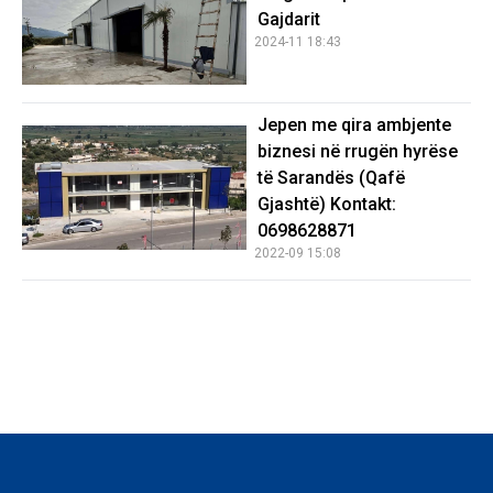
Gajdarit
2024-11 18:43
Jepen me qira ambjente
biznesi në rrugën hyrëse
të Sarandës (Qafë
Gjashtë) Kontakt:
0698628871
2022-09 15:08