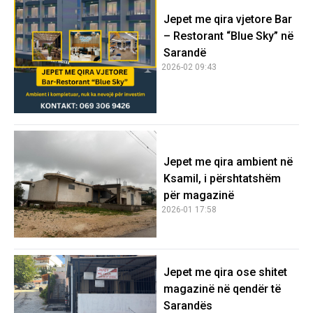
Jepet me qira vjetore Bar
– Restorant “Blue Sky” në
Sarandë
2026-02 09:43
Jepet me qira ambient në
Ksamil, i përshtatshëm
për magazinë
2026-01 17:58
Jepet me qira ose shitet
magazinë në qendër të
Sarandës