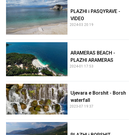
PLAZHI i PASQYRAVE -
VIDEO
2024-03 20:19
ARAMERAS BEACH -
PLAZHI ARAMERAS
2024-01 17:53
Ujevara e Borshit - Borsh
waterfall
2023-07 19:37
PLAZHI i BORSHIT