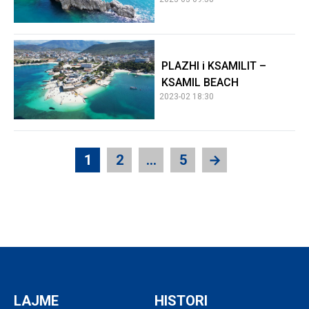
PLAZHI i KSAMILIT –
KSAMIL BEACH
2023-02 18:30
1
2
…
5
→
LAJME
HISTORI