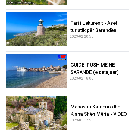
Fari i Lekuresit - Aset
turistik për Sarandën
2023-02 20:55
GUIDE: PUSHIME NE
SARANDE (e detajuar)
2023-02 18:06
Manastiri Kameno dhe
Kisha Shën Mëria - VIDEO
2023-01 17:55