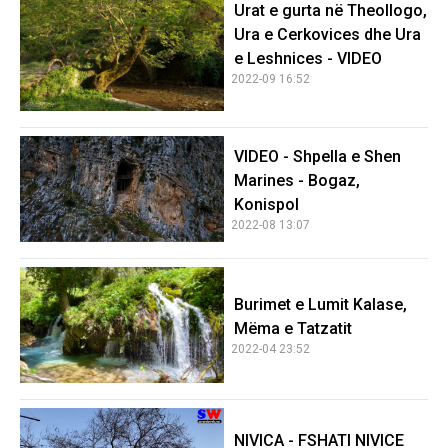
Urat e gurta në Theollogo,
Ura e Cerkovices dhe Ura
e Leshnices - VIDEO
2022-09 16:52
VIDEO - Shpella e Shen
Marines - Bogaz,
Konispol
2022-08 13:07
Burimet e Lumit Kalase,
Mëma e Tatzatit
2022-04 23:52
NIVICA - FSHATI NIVICE