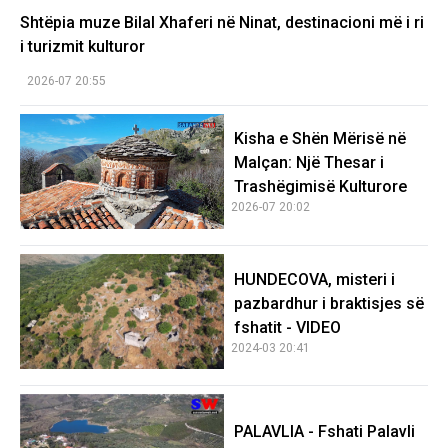
Shtëpia muze Bilal Xhaferi në Ninat, destinacioni më i ri
i turizmit kulturor
2026-07 20:55
Kisha e Shën Mërisë në
Malçan: Një Thesar i
Trashëgimisë Kulturore
2026-07 20:02
HUNDECOVA, misteri i
pazbardhur i braktisjes së
fshatit - VIDEO
2024-03 20:41
PALAVLIA - Fshati Palavli