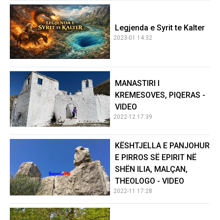
Legjenda e Syrit te Kalter
2023-01 14:32
MANASTIRI I
KREMESOVES, PIQERAS -
VIDEO
2022-12 17:39
KËSHTJELLA E PANJOHUR
E PIRROS SË EPIRIT NË
SHËN ILIA, MALÇAN,
THEOLOGO - VIDEO
2022-11 17:28