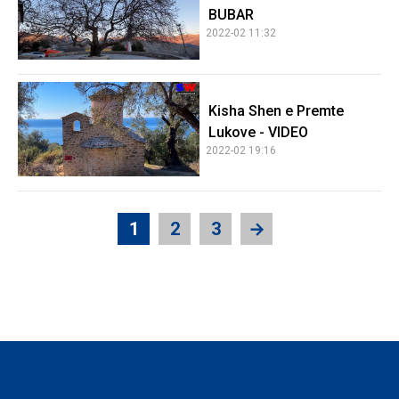
BUBAR
2022-02 11:32
Kisha Shen e Premte
Lukove - VIDEO
2022-02 19:16
1
2
3
→