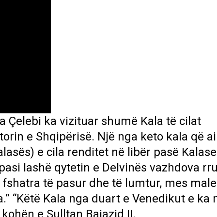
ya Çelebi ka vizituar shumë Kala të cilat
orin e Shqipërisë. Një nga keto kala që ai
lasës) e cila renditet në libër pasë Kalase
 pasi lashë qytetin e Delvinës vazhdova rr
 fshatra të pasur dhe të lumtur, mes male
.” “Këtë Kala nga duart e Venedikut e ka
hën e Sulltan Bajazid II.