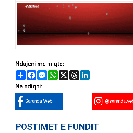
Ndajeni me miqte:
Share
Facebook
Messenger
WhatsApp
X
Threads
LinkedIn
Na ndiqni:
Saranda Web
@sarandawe
POSTIMET E FUNDIT