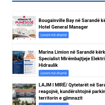
Bougainville Bay në Sarandë k
Hotel General Manager
Lexoni më shumë
Marina Limion në Sarandë kër
Specialist Mirëmbajtjeje Elektr
Hidraulik
Lexoni më shumë
LAJM I MIRË/ Qytetarët në Sar
reagojnë, kundërshtojnë parki
territorin e gjimnazit