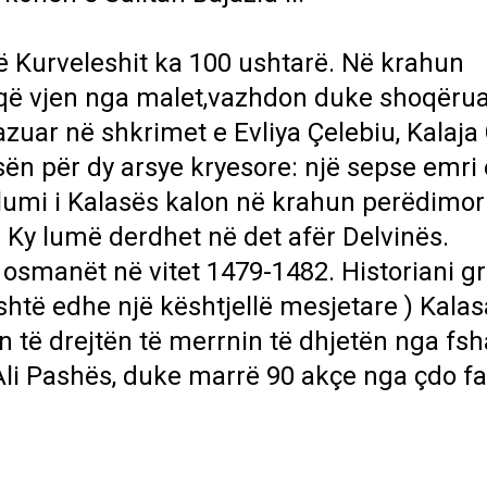
ë Kurveleshit ka 100 ushtarë. Në krahun
 që vjen nga malet,vazhdon duke shoqëru
azuar në shkrimet e Evliya Çelebiu, Kalaja
ën për dy arsye kryesore: një sepse emri 
lumi i Kalasës kalon në krahun perëdimor
. Ky lumë derdhet në det afër Delvinës.
osmanët në vitet 1479-1482. Historiani gr
të edhe një kështjellë mesjetare ) Kalas
in të drejtën të merrnin të dhjetën nga fsh
Ali Pashës, duke marrë 90 akçe nga çdo fa