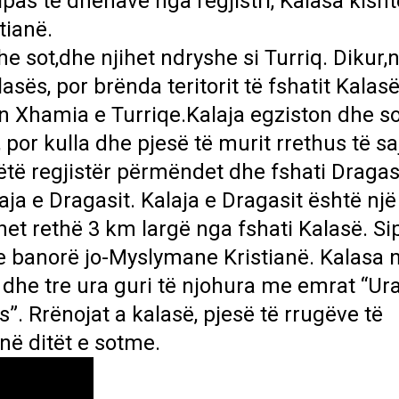
ipas të dhënave nga regjistri, Kalasa kisht
tianë.
e sot,dhe njihet ndryshe si Turriq. Dikur,
asës, por brënda teritorit të fshatit Kalas
 Xhamia e Turriqe.Kalaja egziston dhe so
 por kulla dhe pjesë të murit rrethus të sa
të regjistër përmëndet dhe fshati Dragas,
ja e Dragasit. Kalaja e Dragasit është një
t rethë 3 km largë nga fshati Kalasë. Si
 me banorë jo-Myslymane Kristianë. Kalasa 
 dhe tre ura guri të njohura me emrat “Ur
ës”. Rrënojat a kalasë, pjesë të rrugëve të
në ditët e sotme.