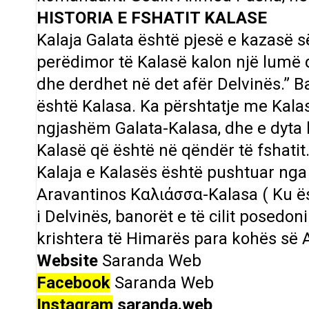
HISTORIA E FSHATIT KALASE
Kalaja Galata është pjesë e kazasë s
perëdimor të Kalasë kalon një lumë
dhe derdhet në det afër Delvinës.” B
është Kalasa. Ka përshtatje me Kalas
ngjashëm Galata-Kalasa, dhe e dyta 
Kalasë që është në qëndër të fshatit
Kalaja e Kalasës është pushtuar nga 
Aravantinos Καλιάσσα-Kalasa ( Ku ësh
i Delvinës, banorët e të cilit posedon
krishtera të Himarës para kohës së 
Website
Saranda Web
Facebook
Saranda Web
Instagram
saranda.web