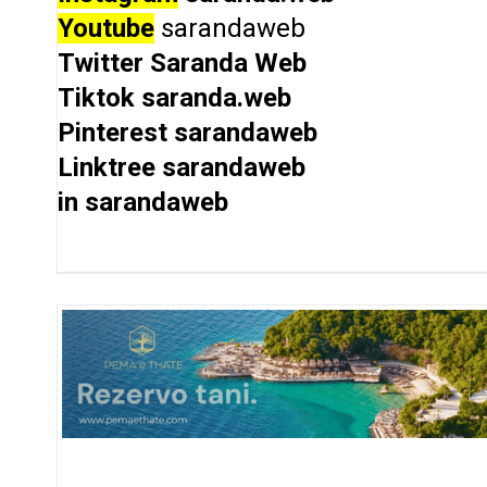
Youtube
sarandaweb
Twitter
Saranda Web
Tiktok
saranda.web
Pinterest
sarandaweb
Linktree
sarandaweb
in
sarandaweb