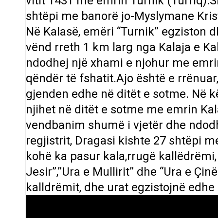
vitit 1431 me emrin Turnik (Turriq).S
shtëpi me banorë jo-Myslymane Kris
Në Kalasë, emëri “Turnik” egziston dh
vënd rreth 1 km larg nga Kalaja e Kal
ndodhej një xhami e njohur me emrin
qëndër të fshatit.Ajo është e rrënuar,
gjenden edhe në ditët e sotme. Në kë
njihet në ditët e sotme me emrin Kala
vendbanim shumë i vjetër dhe ndodhe
regjistrit, Dragasi kishte 27 shtëpi
kohë ka pasur kala,rrugë kallëdrëmi,
Jesir”,”Ura e Mullirit” dhe “Ura e Çin
kalldrëmit, dhe urat egzistojnë edhe 