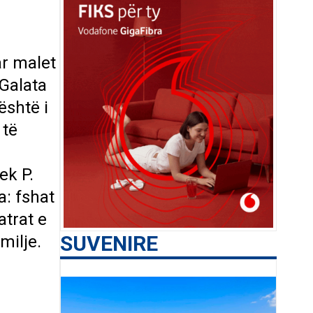
ar malet
 Galata
është i
 të
ek P.
a: fshat
atrat e
SUVENIRE
milje.