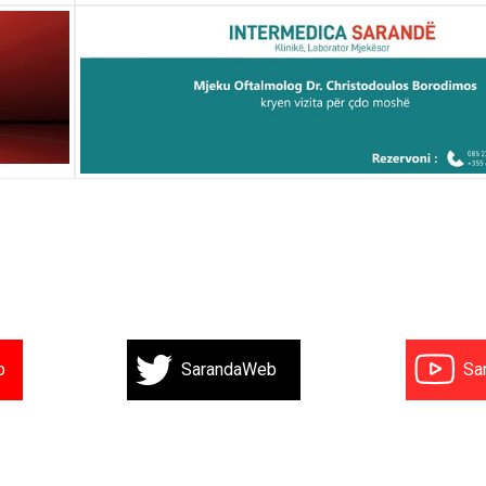
b
SarandaWeb
Sa