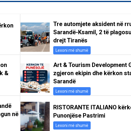
Tre automjete aksident në r
ërkon
Sarandë-Ksamil, 2 të plagosu
drejt Tiranës
Lexoni më shumë
kon
Art & Tourism Development 
ik &
zgjeron ekipin dhe kërkon st
Sarandë
Lexoni më shumë
andë
RISTORANTE ITALIANO kërk
ngun në
Punonjëse Pastrimi
Lexoni më shumë