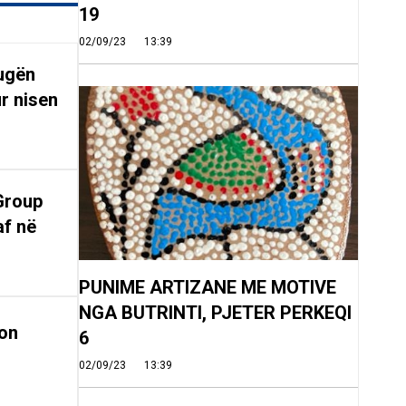
19
02/09/23
13:39
rugën
r nisen
Group
af në
PUNIME ARTIZANE ME MOTIVE
NGA BUTRINTI, PJETER PERKEQI
on
6
02/09/23
13:39