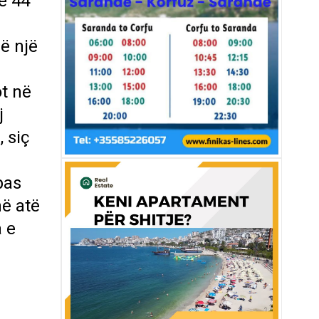
e 44
në një
ë
t në
j
 siç
pas
në atë
a e