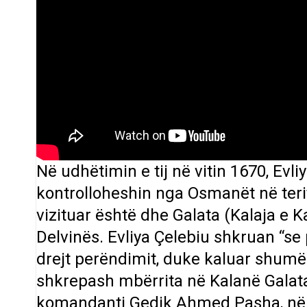
Në udhëtimin e tij në vitin 1670, Evli
kontrolloheshin nga Osmanët në terit
vizituar është dhe Galata (Kalaja e Ka
Delvinës. Evliya Çelebiu shkruan “se
drejt perëndimit, duke kaluar shumë
shkrepash mbërrita në Kalanë Galata
komandanti Gedik Ahmed Pasha, në ko