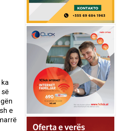
 ka
 së
ugën
sh e
 marrë