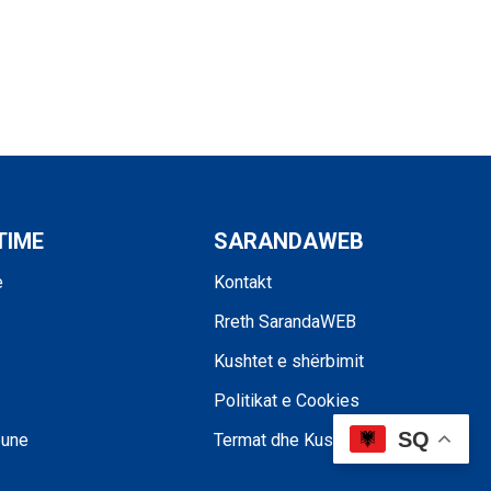
TIME
SARANDAWEB
e
Kontakt
Rreth SarandaWEB
Kushtet e shërbimit
Politikat e Cookies
SQ
pune
Termat dhe Kushtet e blerjes