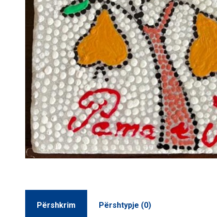
Përshkrim
Përshtypje (0)