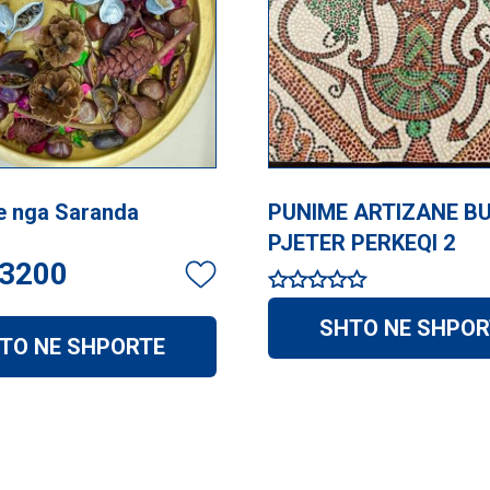
e nga Saranda
PUNIME ARTIZANE B
PJETER PERKEQI 2
3200
Vlerësuar
SHTO NE SHPOR
me
TO NE SHPORTE
5.00
nga 5