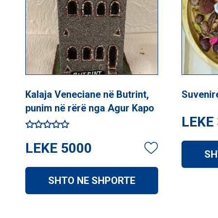
Kalaja Veneciane në Butrint,
Suvenir
punim në rërë nga Agur Kapo
LEKE
Vlerësuar
LEKE
5000
me
SH
5.00
nga 5
SHTO NE SHPORTE