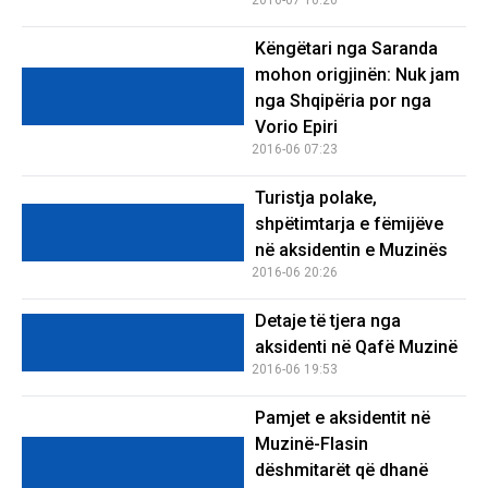
Këngëtari nga Saranda
mohon origjinën: Nuk jam
nga Shqipëria por nga
Vorio Epiri
2016-06 07:23
Turistja polake,
shpëtimtarja e fëmijëve
në aksidentin e Muzinës
2016-06 20:26
Detaje të tjera nga
aksidenti në Qafë Muzinë
2016-06 19:53
Pamjet e aksidentit në
Muzinë-Flasin
dëshmitarët që dhanë