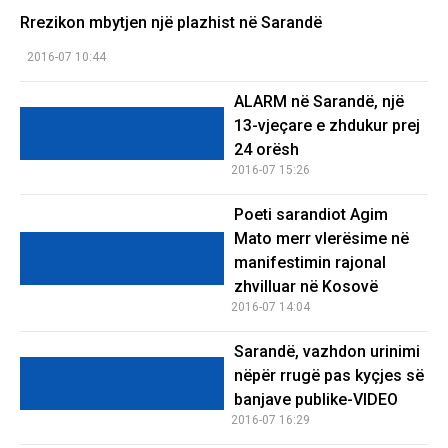
Rrezikon mbytjen një plazhist në Sarandë
2016-07 10:44
ALARM në Sarandë, një
13-vjeçare e zhdukur prej
24 orësh
2016-07 15:26
Poeti sarandiot Agim
Mato merr vlerësime në
manifestimin rajonal
zhvilluar në Kosovë
2016-07 14:04
Sarandë, vazhdon urinimi
nëpër rrugë pas kyçjes së
banjave publike-VIDEO
2016-07 16:29