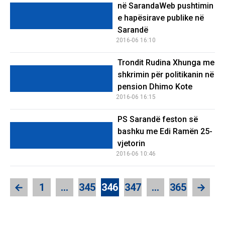
në SarandaWeb pushtimin
e hapësirave publike në
Sarandë
2016-06 16:10
Trondit Rudina Xhunga me
shkrimin për politikanin në
pension Dhimo Kote
2016-06 16:15
PS Sarandë feston së
bashku me Edi Ramën 25-
vjetorin
2016-06 10:46
←
1
…
345
346
347
…
365
→