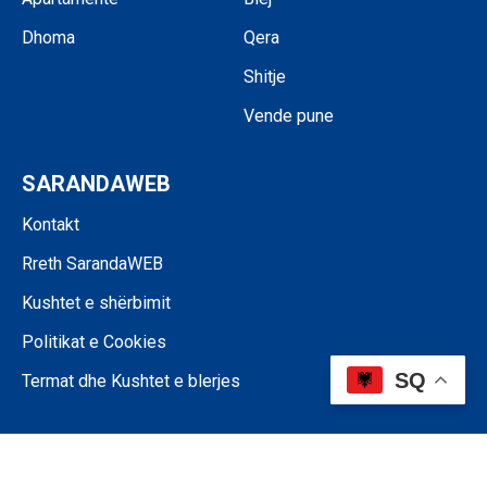
Dhoma
Qera
Shitje
Vende pune
SARANDAWEB
Kontakt
Rreth SarandaWEB
Kushtet e shërbimit
Politikat e Cookies
SQ
Termat dhe Kushtet e blerjes
©SARANDAWEB - 2024 • Ndalohet riprodhimi i paautorizuar i përmbajtjes
së kësaj faqeje.