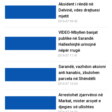
Aksident i rëndë në
Delvinë, vdes drejtuesi
mjetit
2016-07 09:42
VIDEO-Mbyllen banjat
publike në Sarandë.
Hallexhinjtë urinojnë
nëpër rrugë
2016-07 11:41
Sarandë, vazhdon aksioni
anti kanabis, zbulohen
parcela në Shëndëlli
2016-07 10:54
Arrestohet zjarrvënsi në
Markat, mister arsyet e
djegies së ullishtes
2016-07 10:20