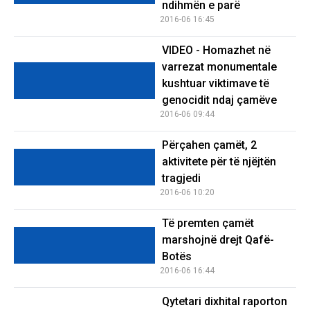
ndihmën e parë
2016-06 16:45
VIDEO - Homazhet në
varrezat monumentale
kushtuar viktimave të
genocidit ndaj çamëve
2016-06 09:44
Përçahen çamët, 2
aktivitete për të njëjtën
tragjedi
2016-06 10:20
Të premten çamët
marshojnë drejt Qafë-
Botës
2016-06 16:44
Qytetari dixhital raporton