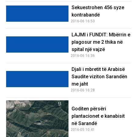
Sekuestrohen 456 syze
kontrabandë
2016-06 16:53
LAJMI i FUNDIT: Mbërrin e
plagosur me 2 thika në
spital një vajzë
2016-06 16:36
Djali i mbretit të Arabisë
Saudite viziton Sarandën
me jaht
2016-06 16:28
Goditen përsëri
plantacionet e kanabisit
në Sarandë
2016-05 10:41