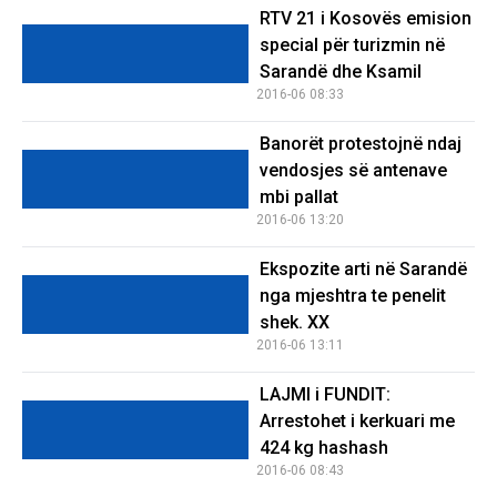
RTV 21 i Kosovës emision
special për turizmin në
Sarandë dhe Ksamil
2016-06 08:33
Banorët protestojnë ndaj
vendosjes së antenave
mbi pallat
2016-06 13:20
Ekspozite arti në Sarandë
nga mjeshtra te penelit
shek. XX
2016-06 13:11
LAJMI i FUNDIT:
Arrestohet i kerkuari me
424 kg hashash
2016-06 08:43