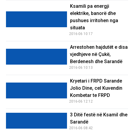
Ksamili pa energji
elektrike, banorë dhe
pushues irritohen nga
situata
2016-06 10:17
Arrestohen hajdutët e disa
vjedhjeve në Çukë,
Berdenesh dhe Sarandë
2016-06 10:13
Kryetari i FRPD Sarande
Jolio Dine, cel Kuvendin
Kombetar te FRPD
2016-06 12:12
3 Ditë festë në Ksamil dhe
Sarandë
2016-06 08:42