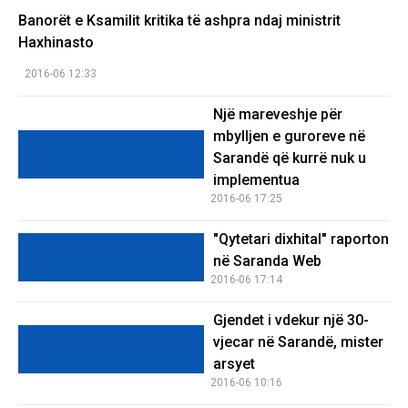
Banorët e Ksamilit kritika të ashpra ndaj ministrit
Haxhinasto
2016-06 12:33
Një mareveshje për
mbylljen e guroreve në
Sarandë që kurrë nuk u
implementua
2016-06 17:25
"Qytetari dixhital" raporton
në Saranda Web
2016-06 17:14
Gjendet i vdekur një 30-
vjecar në Sarandë, mister
arsyet
2016-06 10:16