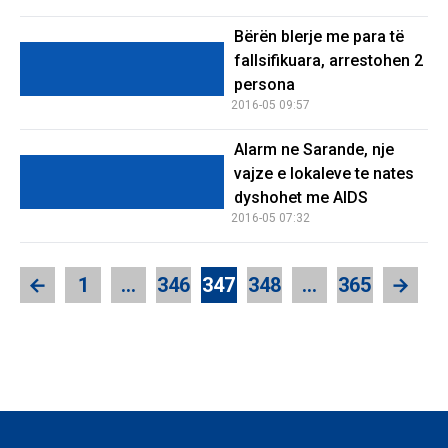
Bërën blerje me para të
fallsifikuara, arrestohen 2
persona
2016-05 09:57
Alarm ne Sarande, nje
vajze e lokaleve te nates
dyshohet me AIDS
2016-05 07:32
←
1
…
346
347
348
…
365
→