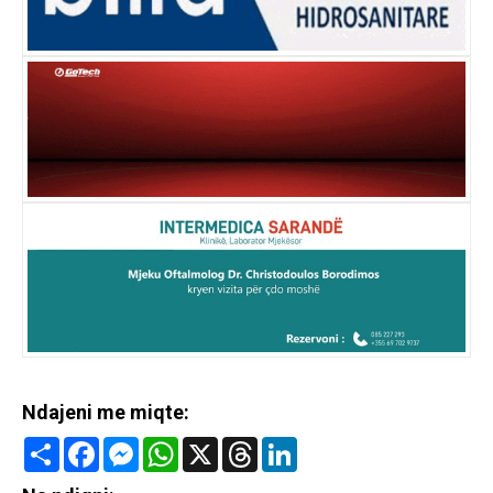
Ndajeni me miqte:
Share
Facebook
Messenger
WhatsApp
X
Threads
LinkedIn