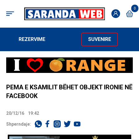
0
REZERVIME
SUVENIRE
PEMA E KSAMILIT BËHET OBJEKT IRONIE NË
FACEBOOK
20/12/16
19:42
Shperndaje: