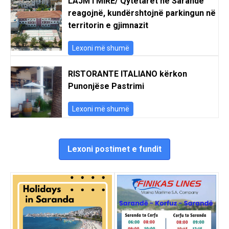
LAJM I MIRË/ Qytetarët në Sarandë
reagojnë, kundërshtojnë parkingun në
territorin e gjimnazit
Lexoni më shumë
RISTORANTE ITALIANO kërkon
Punonjëse Pastrimi
Lexoni më shumë
Lexoni postimet e fundit