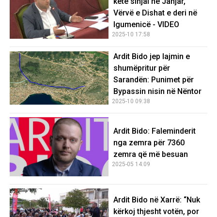
ketë sinjal në Janjar,
Vërvë e Dishat e deri në
Igumenicë - VIDEO
2025-10 17:58
Ardit Bido jep lajmin e
shumëpritur për
Sarandën: Punimet për
Bypassin nisin në Nëntor
2025-10 09:38
Ardit Bido: Faleminderit
nga zemra për 7360
zemra që më besuan
2025-05 14:09
Ardit Bido në Xarrë: “Nuk
kërkoj thjesht votën, por