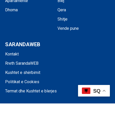
Apartamente
Blej
Dhoma
Qera
Shitje
Vende pune
SARANDAWEB
Kontakt
Rreth SarandaWEB
Kushtet e shërbimit
Politikat e Cookies
SQ
Termat dhe Kushtet e blerjes
©SARANDAWEB - 2024 • Ndalohet riprodhimi i paautorizuar i përmbajtjes
së kësaj faqeje.