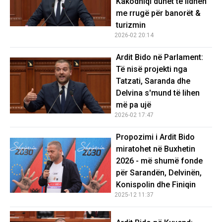
Kakodhiqi duhet të lidhen
me rrugë për banorët &
turizmin
2026-02 20:14
Ardit Bido në Parlament:
Të nisë projekti nga
Tatzati, Saranda dhe
Delvina s'mund të lihen
më pa ujë
2026-02 17:47
Propozimi i Ardit Bido
miratohet në Buxhetin
2026 - më shumë fonde
për Sarandën, Delvinën,
Konispolin dhe Finiqin
2025-12 11:37