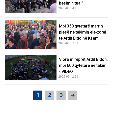
besimin tuaj”
2025-05 14:46
Mbi 350 qytetarë marrin
pjesë në takimin elektoral
të Ardit Bido në Ksamil
2025-05 17:48
Vlora mirëpret Ardit Bidon,
mbi 600 qytetarë në takim
- VIDEO
2025-05 12:59
1
2
3
→