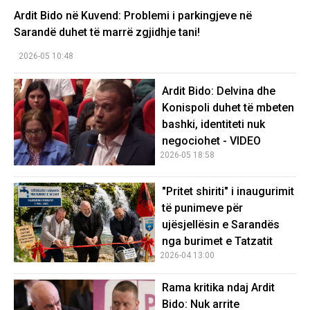
Ardit Bido në Kuvend: Problemi i parkingjeve në
Sarandë duhet të marrë zgjidhje tani!
2026-05 10:48
Ardit Bido: Delvina dhe
Konispoli duhet të mbeten
bashki, identiteti nuk
negociohet - VIDEO
2026-05 18:58
"Pritet shiriti" i inaugurimit
të punimeve për
ujësjellësin e Sarandës
nga burimet e Tatzatit
2026-04 13:00
Rama kritika ndaj Ardit
Bido: Nuk arrite