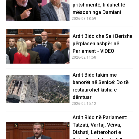
pritshmëritë, ti duhet të
mësosh nga Damiani
2026-03 18:59
Ardit Bido dhe Sali Berisha
përplasen ashpër në
Parlament - VIDEO
2026-02 11:58
Ardit Bido takim me
banorët në Senicë: Do të
restaurohet kisha e
dëmtuar
2026-02 15:12
Ardit Bido në Parlament:
Tatzati, Varfaj, Vërva,
Dishati, Lefterohori e