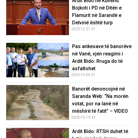
Ardit Bido në Kuvend:
Bojkoti i PD në Ditën e
Flamurit në Sarandë e
Delvinë është turp
2025-12 21:21
Pas ankesave të banorëve
në Vanë, vjen reagimi i
Ardit Bido: Rruga do të
asfaltohet
2025-10 09:31
Banorët denoncojnë në
Saranda Web: “Na morën
votat, por na lanë në
mëshirë të fatit” – VIDEO
2025-10 19:32
Ardit Bido: RTSH duhet të