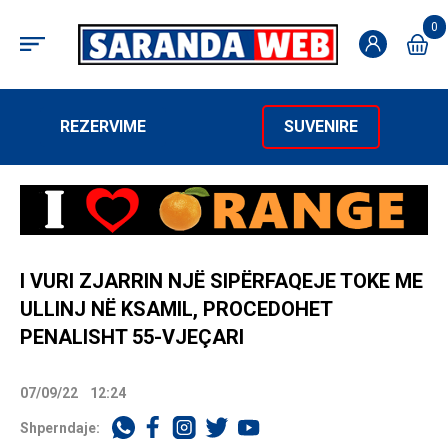
0
REZERVIME
SUVENIRE
I VURI ZJARRIN NJË SIPËRFAQEJE TOKE ME
ULLINJ NË KSAMIL, PROCEDOHET
PENALISHT 55-VJEÇARI
07/09/22
12:24
Shperndaje: