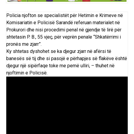
Policia njofton se specialistët për Hetimin e Krimeve në
Komisariatin e Policisë Sarandë referuan materialet në
Prokurori dhe nisi procedimi penal në gjendje të lirë për
shtetasin P. B., 55 vjeç, për veprën penale “Shkatërrimi i
pronës me zjarr”.
Ky shtetas dyshohet se ka djegur zjarr në afërsi të
banesës së tij dhe si pasojë e përhapjes së flakëve është
djegur një sipërfaqe toke me pemë ulliri, – thuhet në
njoftimin e Policisë.