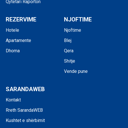
Qytetari Raporton
REZERVIME
NJOFTIME
Hotele
Njoftime
Apartamente
Blej
Dhoma
Qera
Shitje
Vende pune
SARANDAWEB
Kontakt
Rreth SarandaWEB
Kushtet e shërbimit