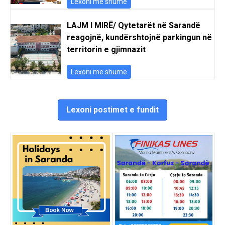
Lexoni më shumë
LAJM I MIRË/ Qytetarët në Sarandë
reagojnë, kundërshtojnë parkingun në
territorin e gjimnazit
Lexoni më shumë
Lexoni postimet e fundit