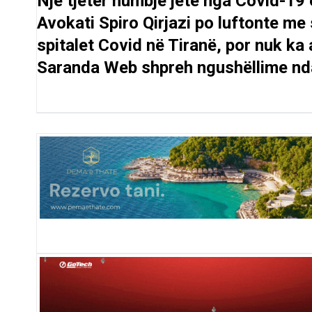
Një tjetër humbje jete nga Covid-19
Avokati Spiro Qirjazi po luftonte m
spitalet Covid në Tiranë, por nuk ka a
Saranda Web shpreh ngushëllime ndaj 