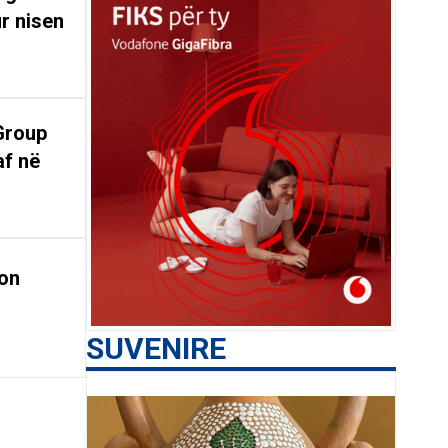
r nisen
Group
af në
on
SUVENIRE