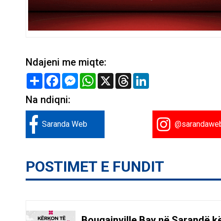
Ndajeni me miqte:
Share
Facebook
Messenger
WhatsApp
X
Threads
LinkedIn
Na ndiqni:
Saranda Web
@sarandawe
POSTIMET E FUNDIT
Bougainville Bay në Sarandë k