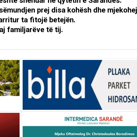
 është shënuar në qytetin e Sarandës.
e sëmundjen prej disa kohësh dhe mjekohej
rritur ta fitojë betejën.
familjarëve të tij.