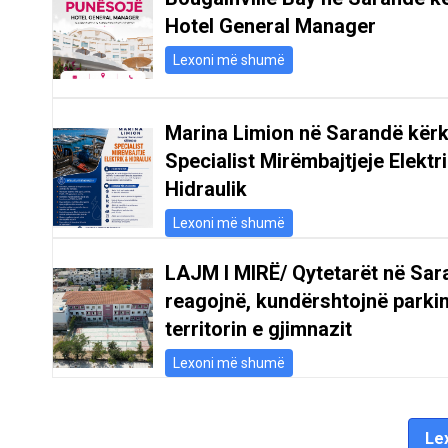
Hotel General Manager
Lexoni më shumë
Marina Limion në Sarandë kër
Specialist Mirëmbajtjeje Elektr
Hidraulik
Lexoni më shumë
LAJM I MIRË/ Qytetarët në Sar
reagojnë, kundërshtojnë parki
territorin e gjimnazit
Lexoni më shumë
Lex