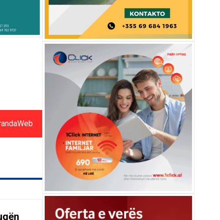
randaWeb
rugën