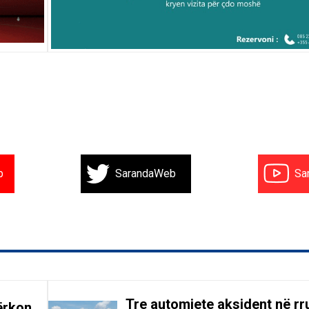
b
SarandaWeb
Sa
Tre automjete aksident në r
ërkon