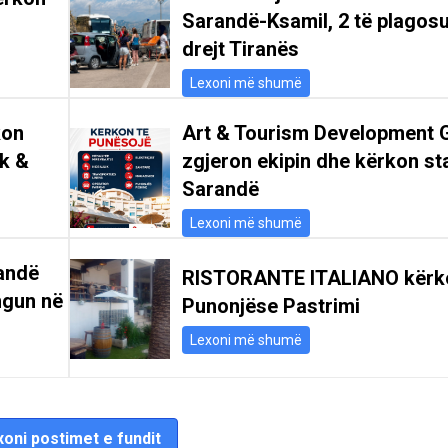
Sarandë-Ksamil, 2 të plagosu
drejt Tiranës
Lexoni më shumë
kon
Art & Tourism Development 
ik &
zgjeron ekipin dhe kërkon st
Sarandë
Lexoni më shumë
andë
RISTORANTE ITALIANO kërk
ngun në
Punonjëse Pastrimi
Lexoni më shumë
oni postimet e fundit