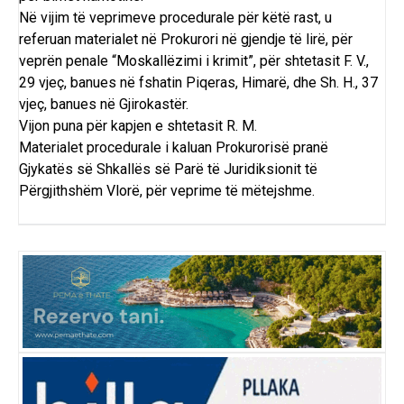
Në vijim të veprimeve procedurale për këtë rast, u
referuan materialet në Prokurori në gjendje të lirë, për
veprën penale “Moskallëzimi i krimit”, për shtetasit F. V.,
29 vjeç, banues në fshatin Piqeras, Himarë, dhe Sh. H., 37
vjeç, banues në Gjirokastër.
Vijon puna për kapjen e shtetasit R. M.
Materialet procedurale i kaluan Prokurorisë pranë
Gjykatës së Shkallës së Parë të Juridiksionit të
Përgjithshëm Vlorë, për veprime të mëtejshme.