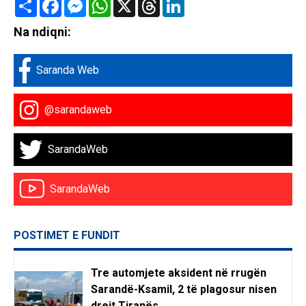
Share
Facebook
Messenger
WhatsApp
X
Threads
LinkedIn
Na ndiqni:
Saranda Web
@sarandaweb
SarandaWeb
SarandaWeb
POSTIMET E FUNDIT
Tre automjete aksident në rrugën
Sarandë-Ksamil, 2 të plagosur nisen
drejt Tiranës