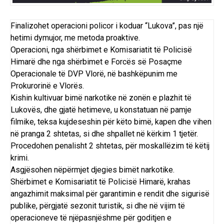
Finalizohet operacioni policor i koduar “Lukova”, pas një
hetimi dymujor, me metoda proaktive.
Operacioni, nga shërbimet e Komisariatit të Policisë
Himarë dhe nga shërbimet e Forcës së Posaçme
Operacionale të DVP Vlorë, në bashkëpunim me
Prokurorinë e Vlorës.
Kishin kultivuar bimë narkotike në zonën e plazhit të
Lukovës, dhe gjatë hetimeve, u konstatuan në pamje
filmike, teksa kujdeseshin për këto bimë, kapen dhe vihen
në pranga 2 shtetas, si dhe shpallet në kërkim 1 tjetër.
Procedohen penalisht 2 shtetas, për moskallëzim të këtij
krimi.
Asgjësohen nëpërmjet djegies bimët narkotike.
Shërbimet e Komisariatit të Policisë Himarë, krahas
angazhimit maksimal për garantimin e rendit dhe sigurisë
publike, përgjatë sezonit turistik, si dhe në vijim të
operacioneve të njëpasnjëshme për goditjen e