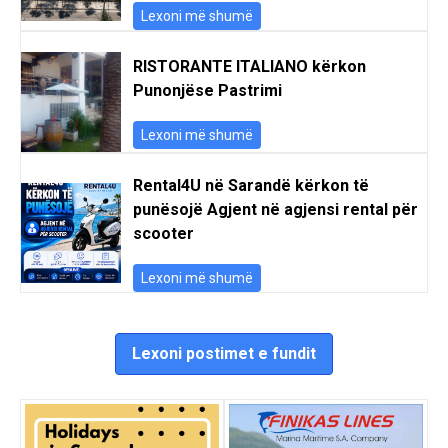
Lexoni më shumë
RISTORANTE ITALIANO kërkon
Punonjëse Pastrimi
Lexoni më shumë
Rental4U në Sarandë kërkon të
punësojë Agjent në agjensi rental për
scooter
Lexoni më shumë
Lexoni postimet e fundit