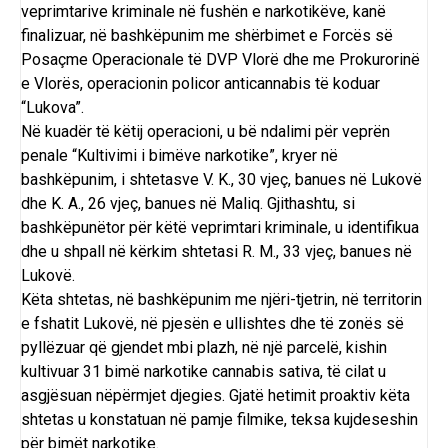
veprimtarive kriminale në fushën e narkotikëve, kanë
finalizuar, në bashkëpunim me shërbimet e Forcës së
Posaçme Operacionale të DVP Vlorë dhe me Prokurorinë
e Vlorës, operacionin policor anticannabis të koduar
“Lukova”.
Në kuadër të këtij operacioni, u bë ndalimi për veprën
penale “Kultivimi i bimëve narkotike”, kryer në
bashkëpunim, i shtetasve V. K., 30 vjeç, banues në Lukovë
dhe K. A., 26 vjeç, banues në Maliq. Gjithashtu, si
bashkëpunëtor për këtë veprimtari kriminale, u identifikua
dhe u shpall në kërkim shtetasi R. M., 33 vjeç, banues në
Lukovë.
Këta shtetas, në bashkëpunim me njëri-tjetrin, në territorin
e fshatit Lukovë, në pjesën e ullishtes dhe të zonës së
pyllëzuar që gjendet mbi plazh, në një parcelë, kishin
kultivuar 31 bimë narkotike cannabis sativa, të cilat u
asgjësuan nëpërmjet djegies. Gjatë hetimit proaktiv këta
shtetas u konstatuan në pamje filmike, teksa kujdeseshin
për bimët narkotike.