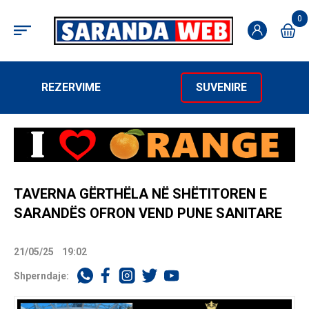
0
REZERVIME
SUVENIRE
TAVERNA GËRTHËLA NË SHËTITOREN E
SARANDËS OFRON VEND PUNE SANITARE
21/05/25
19:02
Shperndaje: