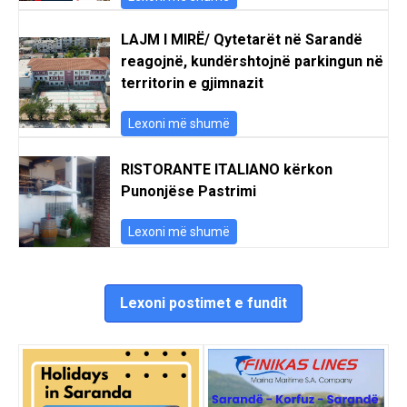
LAJM I MIRË/ Qytetarët në Sarandë
reagojnë, kundërshtojnë parkingun në
territorin e gjimnazit
Lexoni më shumë
RISTORANTE ITALIANO kërkon
Punonjëse Pastrimi
Lexoni më shumë
Lexoni postimet e fundit