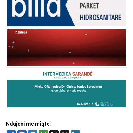
Ndajeni me miqte:
Share
Facebook
Messenger
WhatsApp
X
Threads
LinkedIn