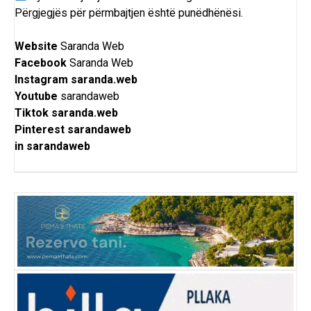
Përgjegjës për përmbajtjen është punëdhënësi.
Website
Saranda Web
Facebook
Saranda Web
Instagram
saranda.web
Youtube
sarandaweb
Tiktok
saranda.web
Pinterest
sarandaweb
in
sarandaweb