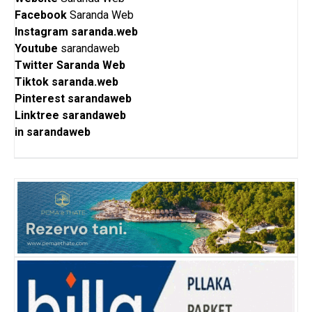
Facebook
Saranda Web
Instagram
saranda.web
Youtube
sarandaweb
Twitter
Saranda Web
Tiktok
saranda.web
Pinterest
sarandaweb
Linktree
sarandaweb
in
sarandaweb