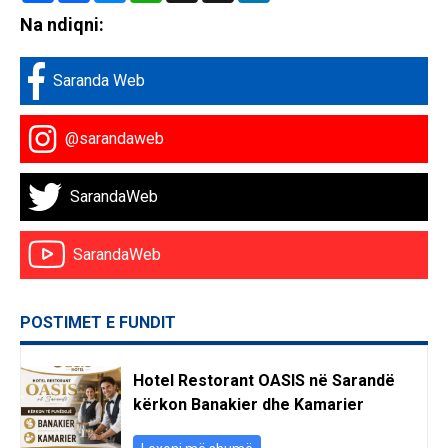
Na ndiqni:
Saranda Web
@sarandaweb
SarandaWeb
SarandaWeb
POSTIMET E FUNDIT
Hotel Restorant OASIS në Sarandë
kërkon Banakier dhe Kamarier