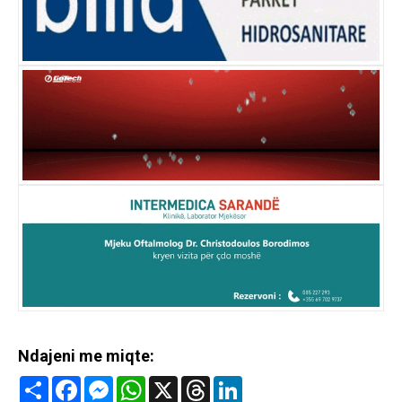
Ndajeni me miqte:
Share
Facebook
Messenger
WhatsApp
X
Threads
LinkedIn