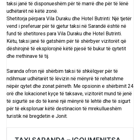
taksi janë të disponueshëm për të marrë dhe për të lënë
udhëtarët në këtë zonë.
Shetitorja përpara Vila Duraku dhe Hotel Butrinti: Një tjetër
vend i preferuar për të gjetur taksi në Sarandë është në
fund të shetitores para Vila Duraku dhe Hotel Butrinti.
Këtu, taksi janë të gatshëm për të shërbyer vizitorët që
dëshirojnë të eksplorojnë këtë pjesë të bukur të qytetit
dhe rrethinave të tij.
Saranda ofron një shërbim taksi të shkëlqyer për të
ndihmuar udhëtarët të lëvizin në mënyrë të rehatshme
nëpër qytet dhe zonat përreth. Me opsionin e shërbimit 24
orë dhe lokacionet kyçe të taksave, vizitorët mund të jenë
të sigurtë se do të kenë një mënyrë të lehtë dhe të sigurt
për të eksploruar këtë destinacion të mrekullueshëm
turistik në bregdetin e Jonit.