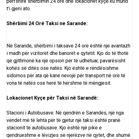
përfshirë shërbimin 24 orë dhe lokacionet kyçe ku mund
t’i gjeni ato.
Shërbimi 24 Orë Taksi ne Sarande:
Në Sarandë, shërbimi i taksave 24 orë është një avantazh
i madh për vizitorët dhe banorët e qytetit. Kjo do të thotë
që gjithmonë ka një opsion për të udhëtuar, pavarësisht
kohës së ditës ose natës. Kjo është e rëndësishme
sidomos për ata që kanë nevojë për transport në orë të
vona të natës ose herë të hershme të mëngjesit.
Lokacionet Kyçe për Taksi në Sarandë:
Stacioni i Autobusave: Në qendrën e Sarandës, një nga
vendet më të lehta për të gjetur një taksi është pranë
stacionit të autobusave. Kjo është një pikë e
qendrueshme e lëvizjes së njerëzve në qytet, dhe shumë