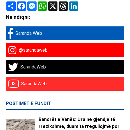
Share
Facebook
Messenger
WhatsApp
X
Threads
LinkedIn
Na ndiqni:
Saranda Web
@sarandaweb
SarandaWeb
SarandaWeb
POSTIMET E FUNDIT
Banorët e Vanës: Ura në gjendje të
rrezikshme, duam ta rregullojmë por