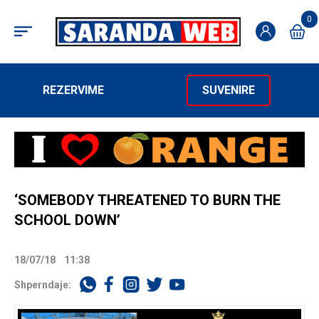
0
REZERVIME
SUVENIRE
‘SOMEBODY THREATENED TO BURN THE
SCHOOL DOWN’
18/07/18
11:38
Shperndaje: