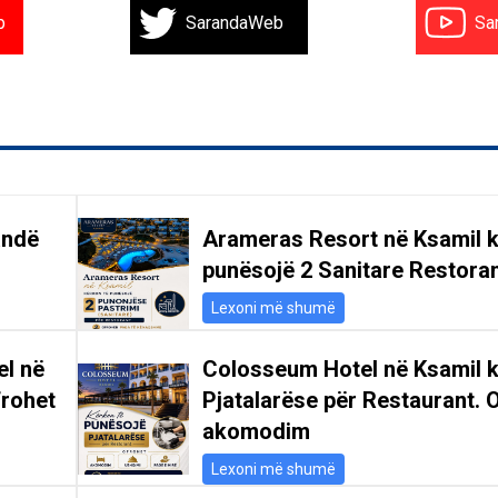
b
SarandaWeb
Sa
andë
Arameras Resort në Ksamil k
punësojë 2 Sanitare Restoran
Lexoni më shumë
el në
Colosseum Hotel në Ksamil 
frohet
Pjatalarëse për Restaurant. 
akomodim
Lexoni më shumë