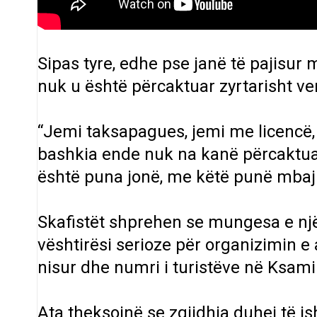
Sipas tyre, edhe pse janë të pajisur 
nuk u është përcaktuar zyrtarisht ve
“Jemi taksapagues, jemi me licencë, 
bashkia ende nuk na kanë përcaktuar
është puna jonë, me këtë punë mbajmë
Skafistët shprehen se mungesa e një
vështirësi serioze për organizimin e a
nisur dhe numri i turistëve në Ksamil 
Ata theksojnë se zgjidhja duhej të is