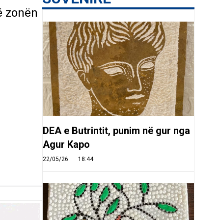
në zonën
DEA e Butrintit, punim në gur nga
Agur Kapo
22/05/26
18:44