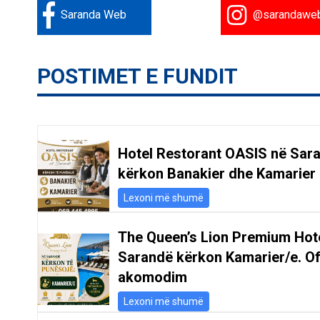
Saranda Web
@sarandawe
POSTIMET E FUNDIT
Hotel Restorant OASIS në Sar
kërkon Banakier dhe Kamarier
Lexoni më shumë
The Queen’s Lion Premium Hot
Sarandë kërkon Kamarier/e. O
akomodim
Lexoni më shumë