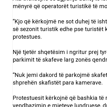
mënyrë që operatorët turistikë të mo
“Kjo që kërkojmë ne sot duhej të isht
së sezonit turistik edhe pse turistët 
protestues.
Një tjetër shqetësim i ngritur prej 
parkimit të skafeve larg zonës qendr
“Nuk jemi dakord të parkojmë skafet 
shprehën skafistët para kamerave.
Protestuesit kërkojnë që bashkia të 
vendbazimin e mjeteve lundruese, 