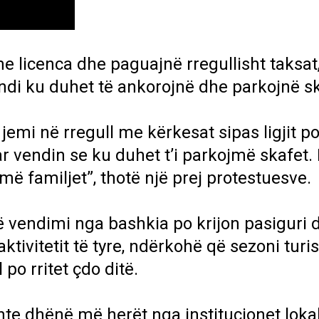
me licenca dhe paguajnë rregullisht taksat
ndi ku duhet të ankorojnë dhe parkojnë sk
jemi në rregull me kërkesat sipas ligjit p
 vendin se ku duhet t’i parkojmë skafet. 
 familjet”, thotë një prej protestuesve.
 vendimi nga bashkia po krijon pasiguri 
ktivitetit të tyre, ndërkohë që sezoni turis
po rritet çdo ditë.
hte dhënë më herët nga institucionet lokal