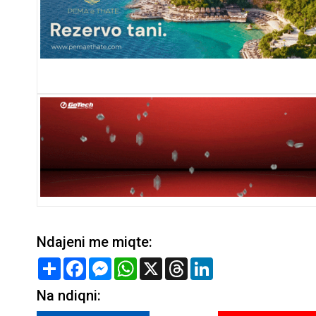
Ndajeni me miqte:
Share
Facebook
Messenger
WhatsApp
X
Threads
LinkedIn
Na ndiqni: