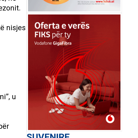
ezonit.
ë nisjes
i”, u
për
SUVENIRE
ë