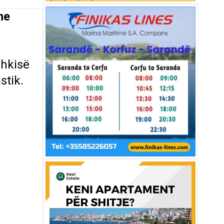
me
shkisë
stik.