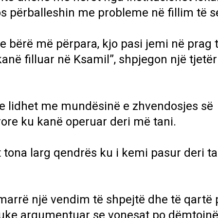
s përballeshin me probleme në fillim të s
e bërë më përpara, kjo pasi jemi në prag t
kanë filluar në Ksamil”, shpjegon një tjetër
tyre lidhet me mundësinë e zhvendosjes së
ore ku kanë operuar deri më tani.
tona larg qendrës ku i kemi pasur deri tan
marrë një vendim të shpejtë dhe të qartë 
duke argumentuar se vonesat po dëmtojn