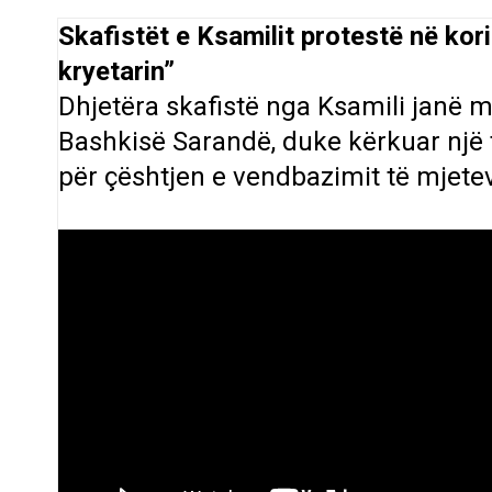
Skafistët e Ksamilit protestë në ko
kryetarin”
Dhjetëra skafistë nga
Ksamili
janë m
Bashkisë Sarandë
, duke kërkuar një
për çështjen e vendbazimit të mjeteve