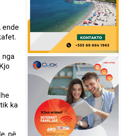
, ende
afet.
o nga
Kjo
dhe
tik ka
e, në