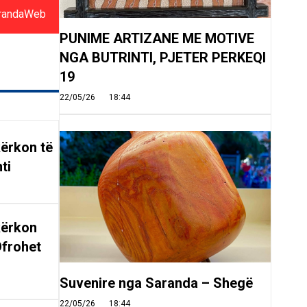
randaWeb
PUNIME ARTIZANE ME MOTIVE
NGA BUTRINTI, PJETER PERKEQI
19
22/05/26
18:44
ërkon të
ti
kërkon
Ofrohet
Suvenire nga Saranda – Shegë
22/05/26
18:44