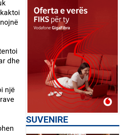
uk
kaktoi
onojnë
tentoi
uar dhe
i një
irave
SUVENIRE
johen