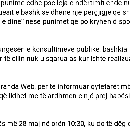
n punime edhe pse leja e ndërtimit ende n
esit e bashkisë dhanë një përgjigje që sh
uk e dinë” nëse punimet që po kryhen disp
mungesën e konsultimeve publike, bashkia 
r të cilin nuk u sqarua as kur ishte realiz
aranda Web
, për të informuar qytetarët mb
që lidhet me të ardhmen e një prej hapës
ës më 28 maj në orën 10:30, ku do të dëg