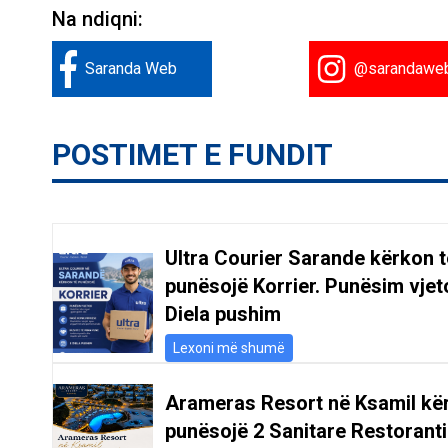
Na ndiqni:
Saranda Web
@sarandawe
POSTIMET E FUNDIT
Ultra Courier Sarande kërkon t
punësojë Korrier. Punësim vjeto
Diela pushim
Lexoni më shumë
Arameras Resort në Ksamil kë
punësojë 2 Sanitare Restoranti