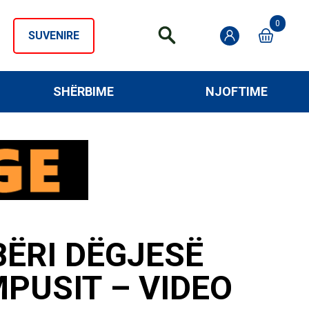
0
SUVENIRE
SHËRBIME
NJOFTIME
ËRI DËGJESË
MPUSIT – VIDEO