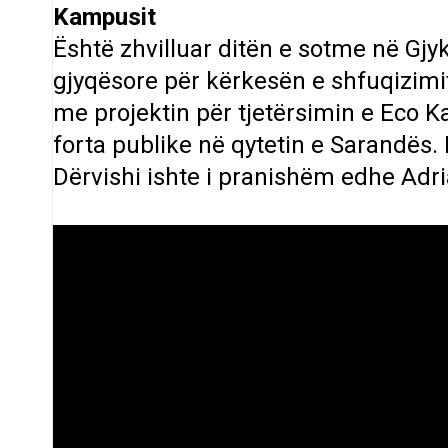
Kampusit
Është zhvilluar ditën e sotme në Gj
gjyqësore
për kërkesën e shfuqizimit
me projektin për tjetërsimin e Eco K
forta publike në qytetin e Sarandës. 
Dërvishi ishte i pranishëm edhe Adri