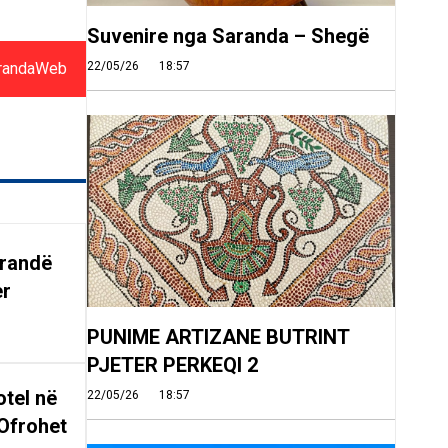
Suvenire nga Saranda – Shegë
randaWeb
22/05/26
18:57
arandë
er
PUNIME ARTIZANE BUTRINT
PJETER PERKEQI 2
tel në
22/05/26
18:57
Ofrohet