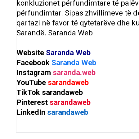
konkluzionet përfundimtare të palëv
përfundimtar. Sipas zhvillimeve të de
qartazi në favor të qytetarëve dhe k
Sarandë.
Saranda Web
Website
Saranda Web
Facebook
Saranda Web
Instagram
saranda.web
YouTube
sarandaweb
TikTok
sarandaweb
Pinterest
sarandaweb
LinkedIn
sarandaweb