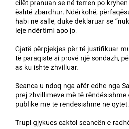
cilët pranuan se në terren po kryhe
është zbardhur. Ndërkohë, përfaqësu
habi në sallë, duke deklaruar se “n
leje ndërtimi apo jo.
Gjatë përpjekjes për të justifikuar 
të paraqiste si provë një sondazh, pë
as ku ishte zhvilluar.
Seanca u ndoq nga afër edhe nga
S
prej zhvillimeve më të rëndësishme 
publike më të rëndësishme në qytet.
Trupi gjykues caktoi seancën e radh