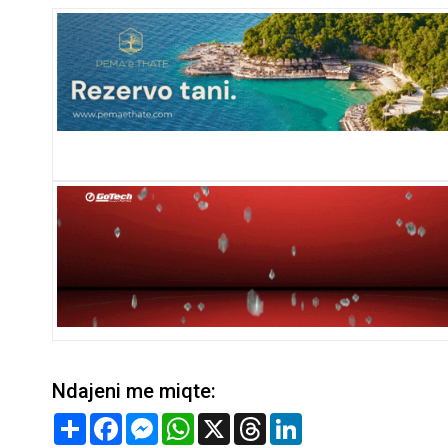
Ndajeni me miqte:
Share
Facebook
Messenger
WhatsApp
X
Threads
LinkedIn