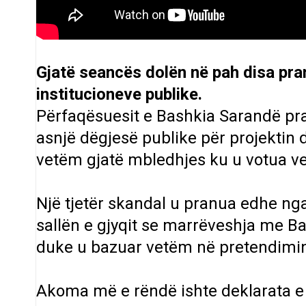
Gjatë seancës dolën në pah disa pra
institucioneve publike.
Përfaqësuesit e Bashkia Sarandë pra
asnjë dëgjesë publike për projektin 
vetëm gjatë mbledhjes ku u votua v
Një tjetër skandal u pranua edhe nga F
sallën e gjyqit se marrëveshja me Ba
duke u bazuar vetëm në pretendimin 
Akoma më e rëndë ishte deklarata e p