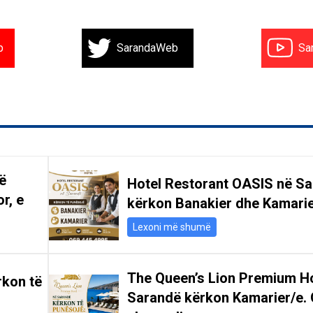
b
SarandaWeb
Sa
ë
Hotel Restorant OASIS në S
r, e
kërkon Banakier dhe Kamari
Lexoni më shumë
The Queen’s Lion Premium Ho
rkon të
Sarandë kërkon Kamarier/e. 