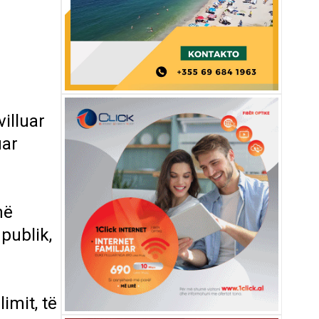
illuar
uar
në
publik,
imit, të