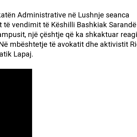
ykatën Administrative në Lushnje
seanca
 të vendimit të Këshilli Bashkiak Sarandë
ampusit, një çështje që ka shkaktuar reag
Në mbështetje të avokatit dhe aktivistit R
atik Lapaj.