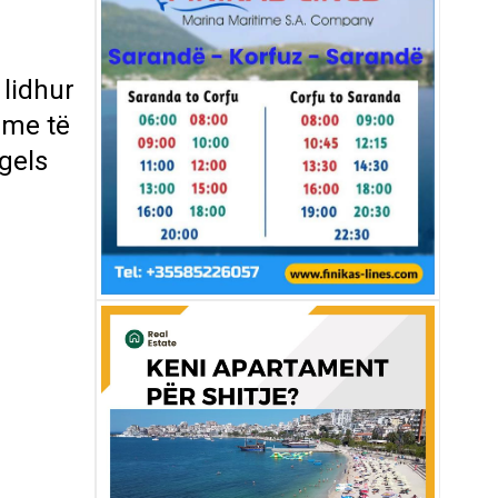
 lidhur
ime të
igels