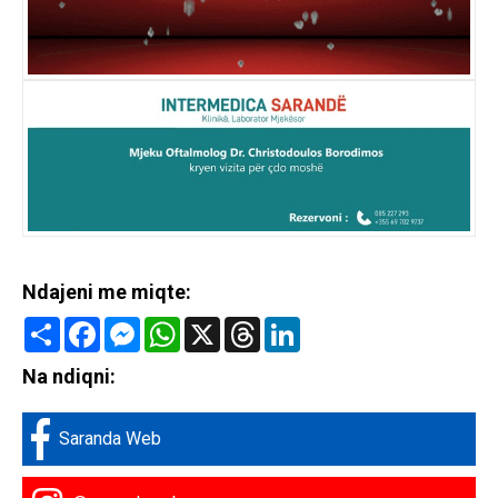
Ndajeni me miqte:
Share
Facebook
Messenger
WhatsApp
X
Threads
LinkedIn
Na ndiqni:
Saranda Web