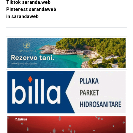
Tiktok
saranda.web
Pinterest
sarandaweb
in
sarandaweb