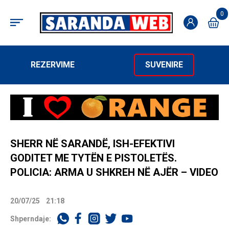
0
REZERVIME
SUVENIRE
SHERR NË SARANDË, ISH-EFEKTIVI
GODITET ME TYTËN E PISTOLETËS.
POLICIA: ARMA U SHKREH NË AJËR – VIDEO
20/07/25
21:18
Shperndaje: