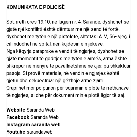
KOMUNIKATA E POLICISË
Sot, rreth orës 19:10, në lagjen nr. 4, Sarandë, dyshohet se
gjatë një konflikti është dëmtuar me një send të fortë,
dyshohet me tytën e një pistolete, shtetasi A. V., 56- vjeç, i
cili ndodhet në spital, nën kujdesin e mjekëve.
Nga këqyrja paraprake e vendit të ngjarjes, dyshohet se
gjatë momentit të goditjes me tytën e armës, arma është
shkrepur në mënyrë të pavullnetshme në ajër, pa shkaktuar
pasoja. Si provë materiale, në vendin e ngjarjes është
gjetur dhe sekuestruar një gëzhojë arme zjarri.
Grupi hetimor po punon për sqarimin e plotë të rrethanave
të ngjarjes, si dhe për dokumentimin e plotë ligjor të saj.
Website
Saranda Web
Facebook
Saranda Web
Instagram
saranda.web
Youtube
sarandaweb