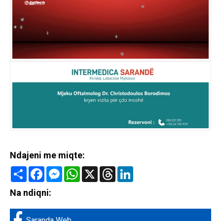
Ndajeni me miqte:
Share
Facebook
Messenger
WhatsApp
X
Threads
LinkedIn
Na ndiqni:
Saranda Web