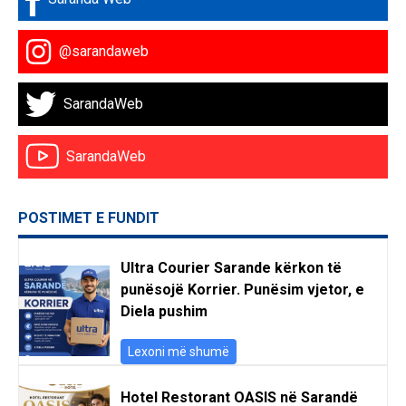
@sarandaweb
SarandaWeb
SarandaWeb
POSTIMET E FUNDIT
Ultra Courier Sarande kërkon të
punësojë Korrier. Punësim vjetor, e
Diela pushim
Lexoni më shumë
Hotel Restorant OASIS në Sarandë