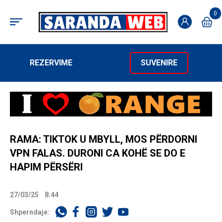
0
REZERVIME
SUVENIRE
RAMA: TIKTOK U MBYLL, MOS PËRDORNI
VPN FALAS. DURONI CA KOHË SE DO E
HAPIM PËRSËRI
27/03/25
8:44
Shperndaje: