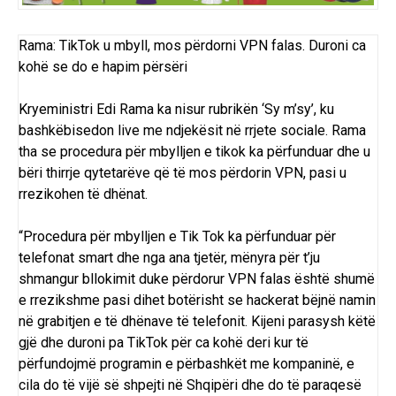
Rama: TikTok u mbyll, mos përdorni VPN falas. Duroni ca
kohë se do e hapim përsëri
Kryeministri Edi Rama ka nisur rubrikën ‘Sy m’sy’, ku
bashkëbisedon live me ndjekësit në rrjete sociale. Rama
tha se procedura për mbylljen e tikok ka përfunduar dhe u
bëri thirrje qytetarëve që të mos përdorin VPN, pasi u
rrezikohen të dhënat.
“Procedura për mbylljen e Tik Tok ka përfunduar për
telefonat smart dhe nga ana tjetër, mënyra për t’ju
shmangur bllokimit duke përdorur VPN falas është shumë
e rrezikshme pasi dihet botërisht se hackerat bëjnë namin
në grabitjen e të dhënave të telefonit. Kijeni parasysh këtë
gjë dhe duroni pa TikTok për ca kohë deri kur të
përfundojmë programin e përbashkët me kompaninë, e
cila do të vijë së shpejti në Shqipëri dhe do të paraqesë