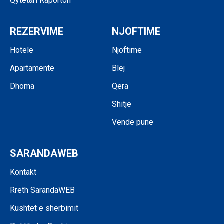
Qytetari Raporton
REZERVIME
NJOFTIME
Hotele
Njoftime
Apartamente
Blej
Dhoma
Qera
Shitje
Vende pune
SARANDAWEB
Kontakt
Rreth SarandaWEB
Kushtet e shërbimit