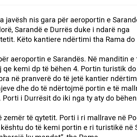
a javësh nis gara për aeroportin e Sarand
Vlorë, Sarandë e Durrës duke i ndarë nga
etit. Këto kantiere ndërtimi tha Rama do 
 për aeroportin e Sarandës. Në manditin e 
j qe kemi dp të bëhen 4. Portin turistik do
ra në pranverë do të jetë kantier ndërtim
jeve dhe do të ndërtojmë portin e të mall
 Porti i Durrësit do iki nga ty aty do bëhen
emër të qytetit. Porti i ri mallrave në Po
r kështu do të kemi portin e ri turistikë në