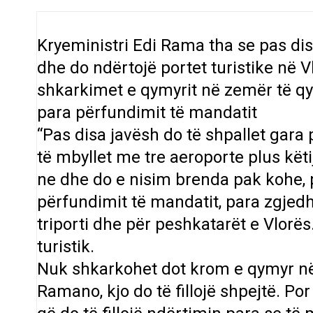
Kryeministri Edi Rama tha se pas dis
dhe do ndërtojë portet turistike në 
shkarkimet e qymyrit në zemër të qyt
para përfundimit të mandatit
“Pas disa javësh do të shpallet gara
të mbyllet me tre aeroporte plus këti
ne dhe do e nisim brenda pak kohe, p
përfundimit të mandatit, para zgjedh
triporti dhe për peshkatarët e Vlorës.
turistik.
Nuk shkarkohet dot krom e qymyr në z
Ramano, kjo do të fillojë shpejtë. Po