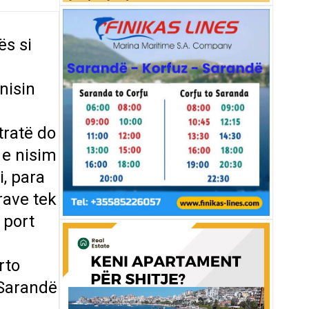
ës si
nisin
tratë do
 e nisim
i, para
rave tek
 port
rto
 Sarandë