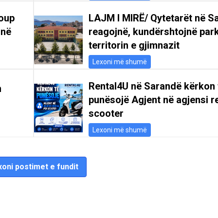
oup
LAJM I MIRË/ Qytetarët në S
 në
reagojnë, kundërshtojnë par
territorin e gjimnazit
Lexoni më shumë
Rental4U në Sarandë kërkon 
n
punësojë Agjent në agjensi re
scooter
Lexoni më shumë
oni postimet e fundit