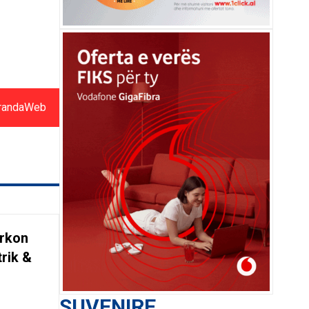
randaWeb
ërkon
trik &
SUVENIRE