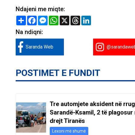
Ndajeni me miqte:
Share
Facebook
Messenger
WhatsApp
X
Threads
LinkedIn
Na ndiqni:
Saranda Web
@sarandawe
POSTIMET E FUNDIT
Tre automjete aksident në rru
Sarandë-Ksamil, 2 të plagosur 
drejt Tiranës
Lexoni më shumë