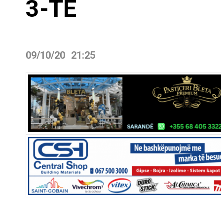
3-TË
09/10/20
21:25