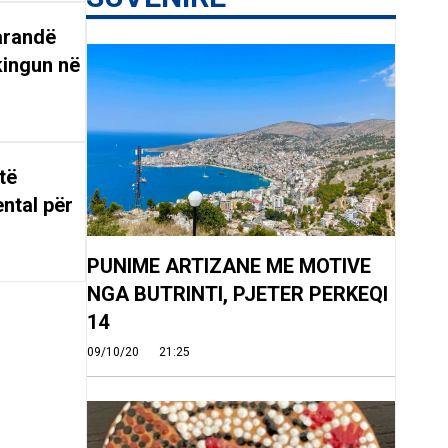
arandë
kingun në
të
ntal për
PUNIME ARTIZANE ME MOTIVE
NGA BUTRINTI, PJETER PERKEQI
14
09/10/20
21:25