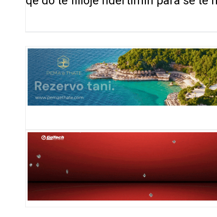
që do të fillojë ndërtimin para se t