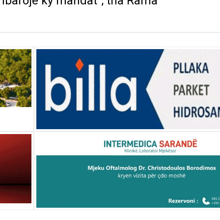
ë mbarojë ky mandat”, tha Rama