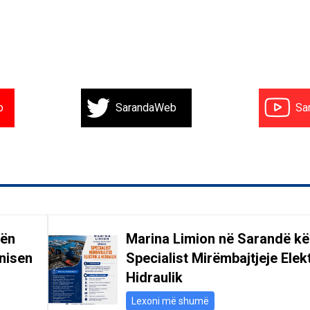
b
SarandaWeb
Sa
gën
Marina Limion në Sarandë k
nisen
Specialist Mirëmbajtjeje Elek
Hidraulik
Lexoni më shumë