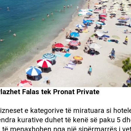
lazhet Falas tek Pronat Private
bizneset e kategorive të miratuara si hotele
endra kurative duhet të kenë së paku 5 
e, të menaxhohen nga një sipërmarrës i ve