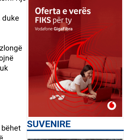
, duke
ezlongë
ojnë
nuk
SUVENIRE
t bëhet
ë