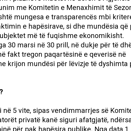
unim me Komitetin e Menaxhimit të Sezon
është mungesa e transparencës mbi kriter
 caktimin e hapësirave, si dhe mundësia q
 subjektet më të fuqishme ekonomikisht.
nga 30 marsi në 30 prill, në dukje për të d
ë fakt tregon paqartësinë e qeverisë në
 krijon mundësi për lëvizje të dyshimta
?
 në 5 vite, sipas vendimmarrjes së Komite
torët privatë kanë siguri afatgjatë, ndërs
ojnë për pak hapësira publike. Nga data 1