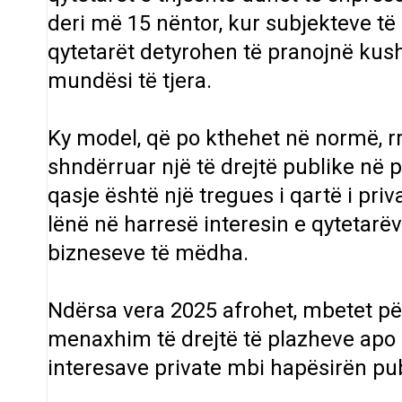
deri më 15 nëntor, kur subjekteve të 
qytetarët detyrohen të pranojnë kush
mundësi të tjera.
Ky model, që po kthehet në normë, rr
shndërruar një të drejtë publike në p
qasje është një tregues i qartë i priv
lënë në harresë interesin e qytetarë
bizneseve të mëdha.
Ndërsa vera 2025 afrohet, mbetet për
menaxhim të drejtë të plazheve apo
interesave private mbi hapësirën pub