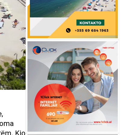
,
dhoma
tëm. Kjo