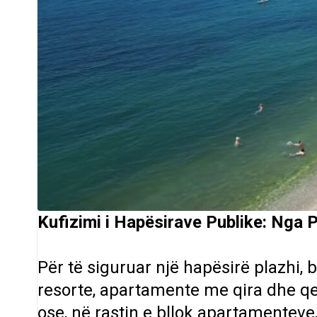
Kufizimi i Hapësirave Publike: Nga P
Për të siguruar një hapësirë plazhi, 
resorte, apartamente me qira dhe q
ose, në rastin e bllok apartamentev