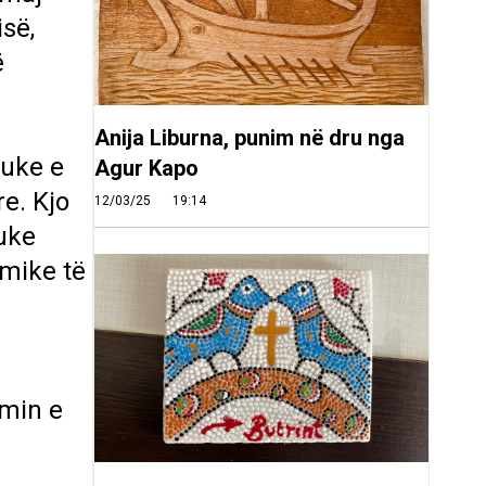
isë,
ë
Anija Liburna, punim në dru nga
duke e
Agur Kapo
re. Kjo
12/03/25
19:14
duke
omike të
imin e