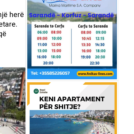
ë
një herë
etare.
që