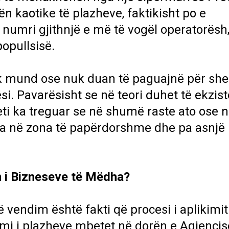
ën kaotike të plazheve, faktikisht po e
 numri gjithnjë e më të vogël operatorësh
opullsisë.
uk mund ose nuk duan të paguajnë për sh
. Pavarësisht se në teori duhet të ekzist
eti ka treguar se në shumë raste ato ose 
ura në zona të papërdorshme dhe pa asnjë
m i Bizneseve të Mëdha?
ë vendim është fakti që procesi i aplikimi
mi i plazheve mbetet në dorën e Agjencis