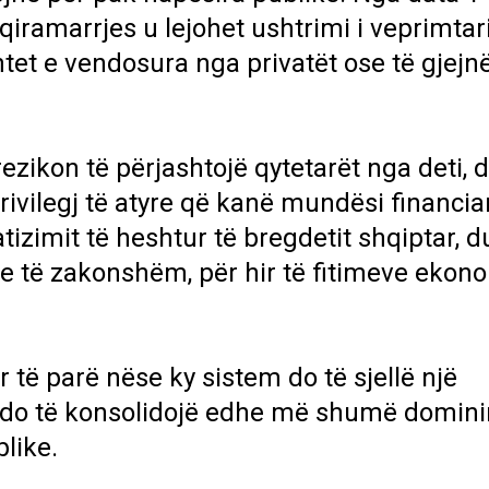
qiramarrjes u lejohet ushtrimi i veprimtar
tet e vendosura nga privatët ose të gjejn
ezikon të përjashtojë qytetarët nga deti, 
rivilegj të atyre që kanë mundësi financia
atizimit të heshtur të bregdetit shqiptar, 
ve të zakonshëm, për hir të fitimeve ekon
 të parë nëse ky sistem do të sjellë një
 do të konsolidojë edhe më shumë domin
like.