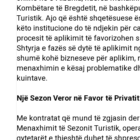
Kombëtare të Bregdetit, në bashkëp
Turistik. Ajo që është shqetësuese 
këto institucione do të ndjekin për
procesit të aplikimit të favorizohen
Shtyrja e fazës së dytë të aplikimit 
shumë kohë bizneseve për aplikim, n
menaxhimin e kësaj problematike dhe
kuintave.
Një Sezon Veror në Favor të Privatit
Me kontratat që mund të zgjasin deri
Menaxhimit të Sezonit Turistik, opera
qytetarët e thjeshtë duhet të shpres