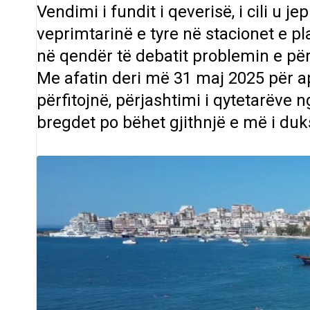
Vendimi i fundit i qeverisë, i cili u j
veprimtarinë e tyre në stacionet e p
në qendër të debatit problemin e për
Me afatin deri më 31 maj 2025 për a
përfitojnë, përjashtimi i qytetarëve n
bregdet po bëhet gjithnjë e më i du