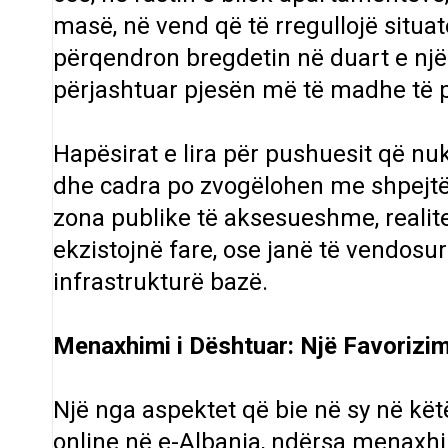
masë, në vend që të rregullojë situat
përqendron bregdetin në duart e një
përjashtuar pjesën më të madhe të p
Hapësirat e lira për pushuesit që n
dhe cadra po zvogëlohen me shpejtësi
zona publike të aksesueshme, realit
ekzistojnë fare, ose janë të vendos
infrastrukturë bazë.
Menaxhimi i Dështuar: Një Favorizi
Një nga aspektet që bie në sy në kët
online në e-Albania, ndërsa menaxhi