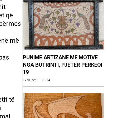
it
et që
ë përmes
hënë më
 pas
PUNIME ARTIZANE ME MOTIVE
NGA BUTRINTI, PJETER PERKEQI
19
12/03/25
19:14
tit të
a
 maj