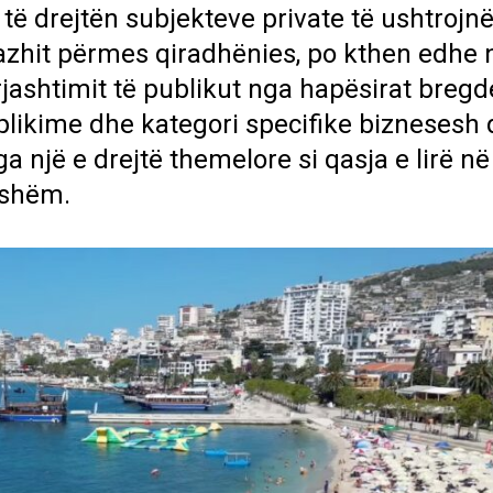
ep të drejtën subjekteve private të ushtrojn
lazhit përmes qiradhënies, po kthen edhe 
jashtimit të publikut nga hapësirat bregd
plikime dhe kategori specifike biznesesh 
ga një e drejtë themelore si qasja e lirë në
kshëm.