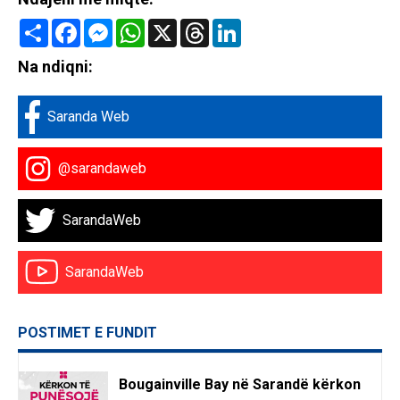
Share
Facebook
Messenger
WhatsApp
X
Threads
LinkedIn
Na ndiqni:
Saranda Web
@sarandaweb
SarandaWeb
SarandaWeb
POSTIMET E FUNDIT
Bougainville Bay në Sarandë kërkon