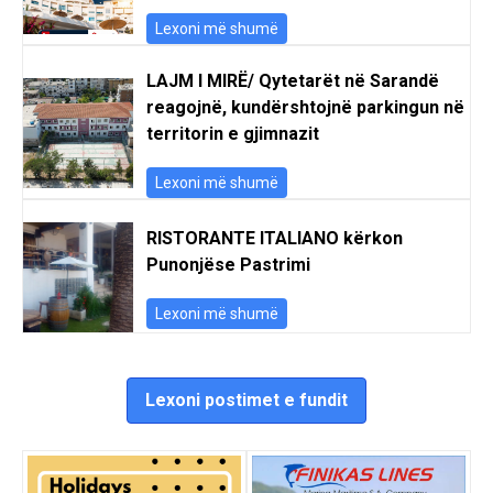
Lexoni më shumë
LAJM I MIRË/ Qytetarët në Sarandë
reagojnë, kundërshtojnë parkingun në
territorin e gjimnazit
Lexoni më shumë
RISTORANTE ITALIANO kërkon
Punonjëse Pastrimi
Lexoni më shumë
Lexoni postimet e fundit