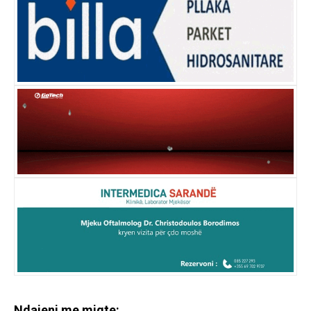
Ndajeni me miqte: