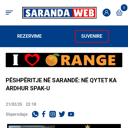
0
REZERVIME
SUVENIRE
PËSHPËRITJE NË SARANDË: NË QYTET KA
ARDHUR SPAK-U
21/02/25
23:18
Shperndaje: