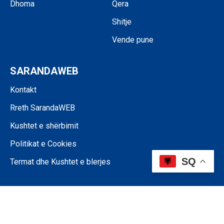
Dhoma
Qera
Shitje
Vende pune
SARANDAWEB
Kontakt
Rreth SarandaWEB
Kushtet e shërbimit
Politikat e Cookies
SQ
Termat dhe Kushtet e blerjes
©SARANDAWEB - 2024 • Ndalohet riprodhimi i paautorizuar i përmbajtjes
së kësaj faqeje.