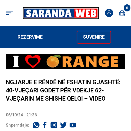
0
REZERVIME
SUVENIRE
NGJARJE E RËNDË NË FSHATIN GJASHTË:
40-VJEÇARI GODET PËR VDEKJE 62-
VJEÇARIN ME SHISHE QELQI – VIDEO
06/10/24
21:36
Shperndaje: