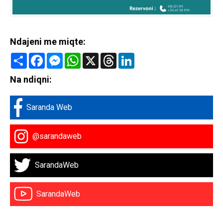
Ndajeni me miqte:
Share
Facebook
Messenger
WhatsApp
X
Threads
LinkedIn
Na ndiqni:
Saranda Web
@sarandaweb
SarandaWeb
SarandaWeb