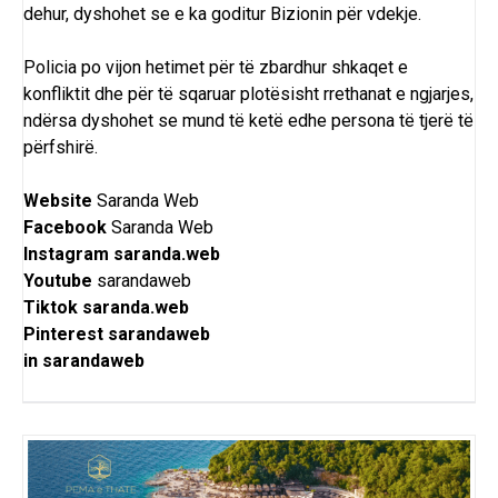
dehur, dyshohet se e ka goditur Bizionin për vdekje.
Policia po vijon hetimet për të zbardhur shkaqet e
konfliktit dhe për të sqaruar plotësisht rrethanat e ngjarjes,
ndërsa dyshohet se mund të ketë edhe persona të tjerë të
përfshirë.
Website
Saranda Web
Facebook
Saranda Web
Instagram
saranda.web
Youtube
sarandaweb
Tiktok
saranda.web
Pinterest
sarandaweb
in
sarandaweb