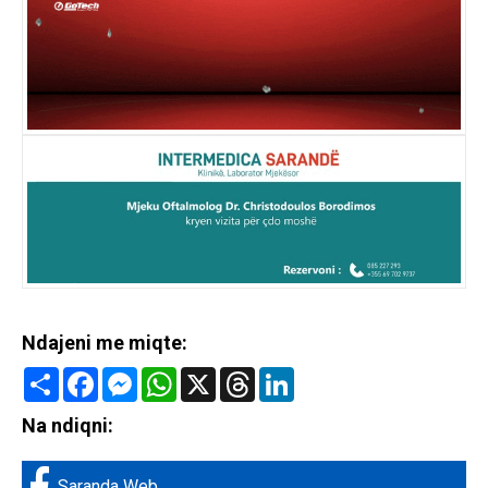
Ndajeni me miqte:
Share
Facebook
Messenger
WhatsApp
X
Threads
LinkedIn
Na ndiqni:
Saranda Web