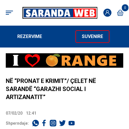
0
REZERVIME
SUVENIRE
NË “PRONAT E KRIMIT”/ ÇELET NË
SARANDË “GARAZHI SOCIAL I
ARTIZANATIT”
07/02/20
12:41
Shperndaje: