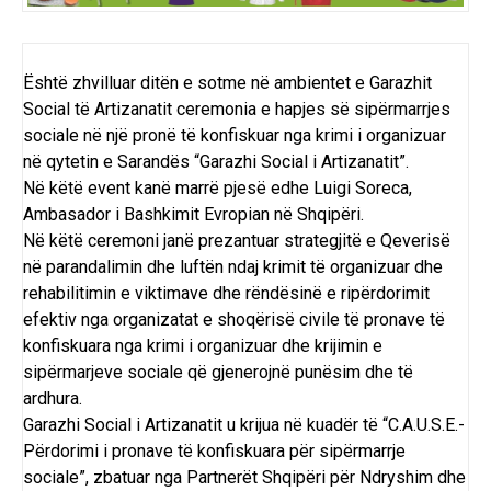
Është zhvilluar ditën e sotme në ambientet e Garazhit
Social të Artizanatit ceremonia e hapjes së sipërmarrjes
sociale në një pronë të konfiskuar nga krimi i organizuar
në qytetin e Sarandës “Garazhi Social i Artizanatit”.
Në këtë event kanë marrë pjesë edhe Luigi Soreca,
Ambasador i Bashkimit Evropian në Shqipëri.
Në këtë ceremoni janë prezantuar strategjitë e Qeverisë
në parandalimin dhe luftën ndaj krimit të organizuar dhe
rehabilitimin e viktimave dhe rëndësinë e ripërdorimit
efektiv nga organizatat e shoqërisë civile të pronave të
konfiskuara nga krimi i organizuar dhe krijimin e
sipërmarjeve sociale që gjenerojnë punësim dhe të
ardhura.
Garazhi Social i Artizanatit u krijua në kuadër të “C.A.U.S.E.-
Përdorimi i pronave të konfiskuara për sipërmarrje
sociale”, zbatuar nga Partnerët Shqipëri për Ndryshim dhe