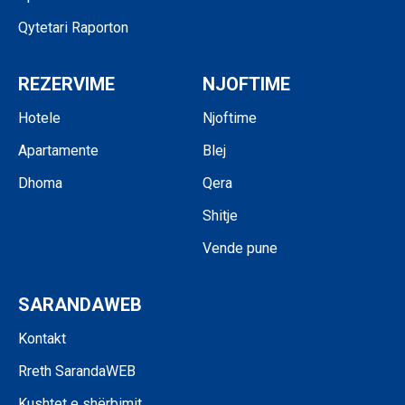
Qytetari Raporton
REZERVIME
NJOFTIME
Hotele
Njoftime
Apartamente
Blej
Dhoma
Qera
Shitje
Vende pune
SARANDAWEB
Kontakt
Rreth SarandaWEB
Kushtet e shërbimit