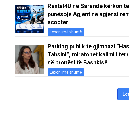
Rental4U në Sarandë kërkon të
punësojë Agjent në agjensi ren
scooter
Lexoni më shumë
Parking publik te gjimnazi “Ha
Tahsini”, miratohet kalimi i terr
në pronësi të Bashkisë
Lexoni më shumë
Lex