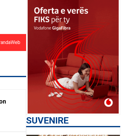
randaWeb
on
SUVENIRE