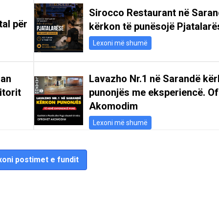
Sirocco Restaurant në Sara
tal për
kërkon të punësojë Pjatalarë
Lexoni më shumë
san
Lavazho Nr.1 në Sarandë kë
itorit
punonjës me eksperiencë. Of
Akomodim
Lexoni më shumë
oni postimet e fundit