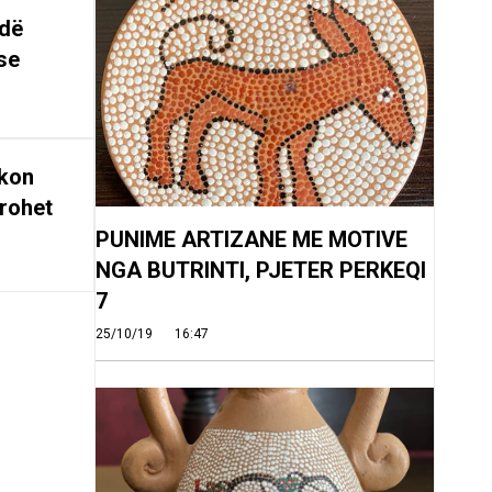
ndë
se
rkon
rohet
PUNIME ARTIZANE ME MOTIVE
NGA BUTRINTI, PJETER PERKEQI
7
25/10/19
16:47