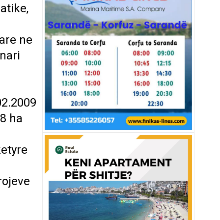
atike,
tare ne
onari
02.2009
68 ha
ketyre
rojeve