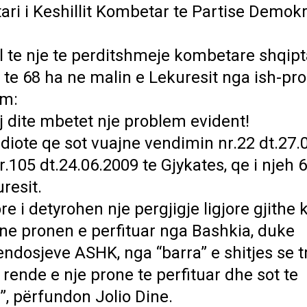
ari i Keshillit Kombetar te Partise Demokr
ll te nje te perditshmeje kombetare shqip
mit te 68 ha ne malin e Lekuresit nga ish-pr
im:
saj dite mbetet nje problem evident!
ndiote qe sot vuajne vendimin nr.22 dt.27.
.105 dt.24.06.2009 te Gjykates, qe i njeh 
resit.
re i detyrohen nje pergjigje ligjore gjithe 
ne pronen e perfituar nga Bashkia, duke
ndosjeve ASHK, nga “barra” e shitjes se t
rende e nje prone te perfituar dhe sot te
, përfundon Jolio Dine.