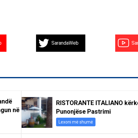
b
SarandaWeb
Sa
andë
RISTORANTE ITALIANO kërk
ngun në
Punonjëse Pastrimi
Lexoni më shumë