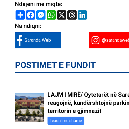
Ndajeni me miqte:
Share
Facebook
Messenger
WhatsApp
X
Threads
LinkedIn
Na ndiqni:
Saranda Web
@sarandawe
POSTIMET E FUNDIT
LAJM I MIRË/ Qytetarët në Sar
reagojnë, kundërshtojnë parki
territorin e gjimnazit
Lexoni më shumë