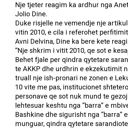
Nje tjeter reagim ka ardhur nga Anet
Jolio Dine.
Duke risjelle ne vemendje nje artiku
vitin 2010, e cila i referohet perfiti
Avni Delvina, Dine ka bere kete reag
“Nje shkrim i vitit 2010, qe sot e ke
Behet fjale per qindra qytetare sara
te AKKP dhe urdhrin e ekzekutimit nr
truall nje ish-pronari ne zonen e Leku
10 vite me pas, institucionet shtetero
personave qe sot nuk mund te gezoj
lehtesuar keshtu nga “barra” e mbive
Bashkine dhe sigurisht nga “barra” e 
munguar, qindra qytetare sarandiote”