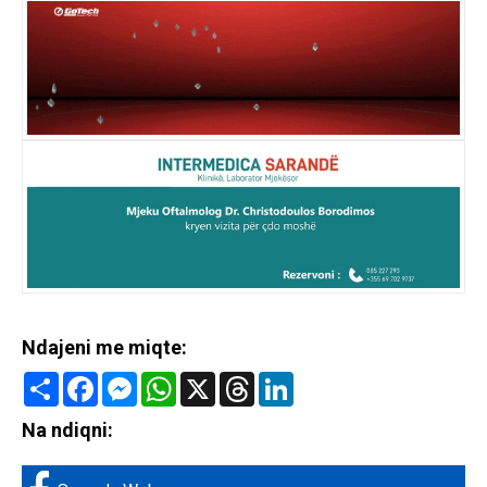
Ndajeni me miqte:
Share
Facebook
Messenger
WhatsApp
X
Threads
LinkedIn
Na ndiqni: