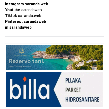
Instagram
saranda.web
Youtube
sarandaweb
Tiktok
saranda.web
Pinterest
sarandaweb
in
sarandaweb