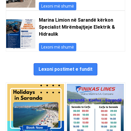
Lexoni më shumë
Marina Limion në Sarandë kërkon
Specialist Mirëmbajtjeje Elektrik &
Hidraulik
Lexoni më shumë
Lexoni postimet e fundit