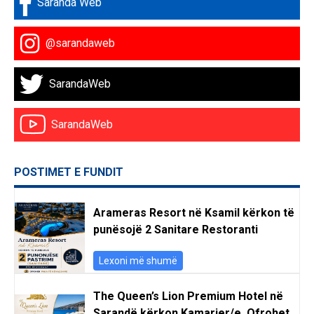
Saranda Web
@sarandaweb
SarandaWeb
SarandaWeb
POSTIMET E FUNDIT
Arameras Resort në Ksamil kërkon të
punësojë 2 Sanitare Restoranti
Lexoni më shumë
The Queen’s Lion Premium Hotel në
Sarandë kërkon Kamarier/e. Ofrohet