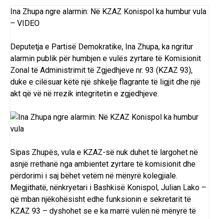
Ina Zhupa ngre alarmin: Në KZAZ Konispol ka humbur vula
– VIDEO
Deputetja e Partisë Demokratike, Ina Zhupa, ka ngritur
alarmin publik për humbjen e vulës zyrtare të Komisionit
Zonal të Administrimit të Zgjedhjeve nr. 93 (KZAZ 93),
duke e cilësuar këtë një shkelje flagrante të ligjit dhe një
akt që vë në rrezik integritetin e zgjedhjeve.
Sipas Zhupës, vula e KZAZ-së nuk duhet të largohet në
asnjë rrethanë nga ambientet zyrtare të komisionit dhe
përdorimi i saj bëhet vetëm në mënyrë kolegjiale.
Megjithatë, nënkryetari i Bashkisë Konispol, Julian Lako –
që mban njëkohësisht edhe funksionin e sekretarit të
KZAZ 93 – dyshohet se e ka marrë vulën në mënyrë të