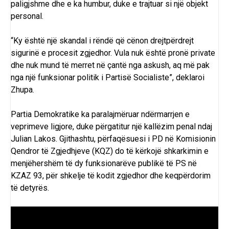
paligjshme dhe e ka humbur, duke e trajtuar si një objekt
personal.
“Ky është një skandal i rëndë që cënon drejtpërdrejt
sigurinë e procesit zgjedhor. Vula nuk është pronë private
dhe nuk mund të merret në çantë nga askush, aq më pak
nga një funksionar politik i Partisë Socialiste”, deklaroi
Zhupa.
Partia Demokratike ka paralajmëruar ndërmarrjen e
veprimeve ligjore, duke përgatitur një kallëzim penal ndaj
Julian Lakos. Gjithashtu, përfaqësuesi i PD në Komisionin
Qendror të Zgjedhjeve (KQZ) do të kërkojë shkarkimin e
menjëhershëm të dy funksionarëve publikë të PS në
KZAZ 93, për shkelje të kodit zgjedhor dhe keqpërdorim
të detyrës.