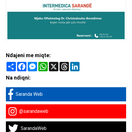
Ndajeni me miqte:
Share
Facebook
Messenger
WhatsApp
X
Threads
LinkedIn
Na ndiqni:
Saranda Web
@sarandaweb
SarandaWeb