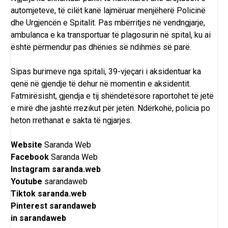
automjeteve, të cilët kanë lajmëruar menjëherë Policinë
dhe Urgjencën e Spitalit. Pas mbërritjes në vendngjarje,
ambulanca e ka transportuar të plagosurin në spital, ku ai
është përmendur pas dhënies së ndihmës së parë.
Sipas burimeve nga spitali, 39-vjeçari i aksidentuar ka
qenë në gjendje të dehur në momentin e aksidentit.
Fatmirësisht, gjendja e tij shëndetësore raportohet të jetë
e mirë dhe jashtë rrezikut për jetën. Ndërkohë, policia po
heton rrethanat e sakta të ngjarjes.
Website
Saranda Web
Facebook
Saranda Web
Instagram
saranda.web
Youtube
sarandaweb
Tiktok
saranda.web
Pinterest
sarandaweb
in
sarandaweb