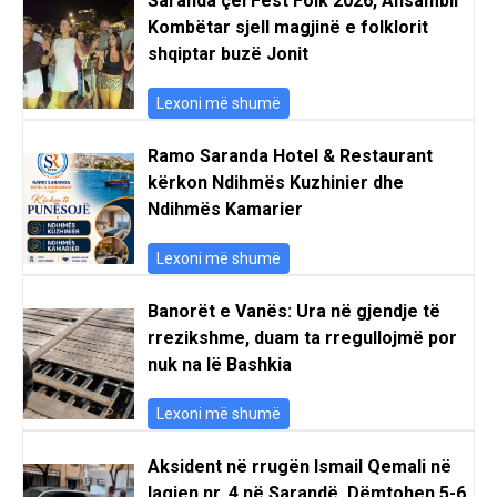
Saranda çel Fest Folk 2026, Ansambli
Kombëtar sjell magjinë e folklorit
shqiptar buzë Jonit
Lexoni më shumë
Ramo Saranda Hotel & Restaurant
kërkon Ndihmës Kuzhinier dhe
Ndihmës Kamarier
Lexoni më shumë
Banorët e Vanës: Ura në gjendje të
rrezikshme, duam ta rregullojmë por
nuk na lë Bashkia
Lexoni më shumë
Aksident në rrugën Ismail Qemali në
lagjen nr. 4 në Sarandë. Dëmtohen 5-6