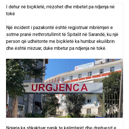
I dehur në biçikletë, rrëzohet dhe mbetet pa ndjenja në
tokë
Një incident i pazakontë është regjistruar mbrëmjen e
sotme pranë rrethrrotullimit të Spitalit në Sarandë, ku një
person që udhëtonte me biçikletë ka humbur ekuilibrin
dhe është rrëzuar, duke mbetur pa ndjenja në tokë.
Ngjarja ka shkaktuar panik te kalimtarët dhe drejtuesit e