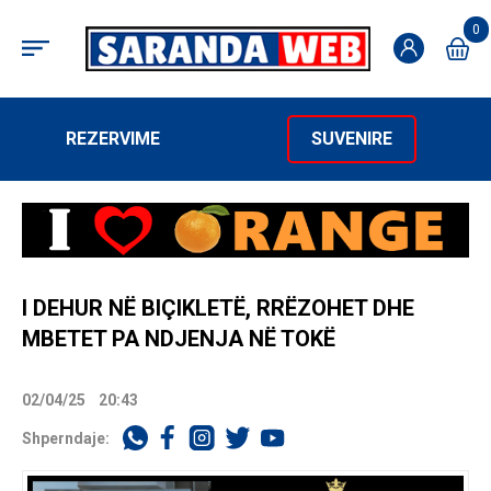
0
REZERVIME
SUVENIRE
I DEHUR NË BIÇIKLETË, RRËZOHET DHE
MBETET PA NDJENJA NË TOKË
02/04/25
20:43
Shperndaje: