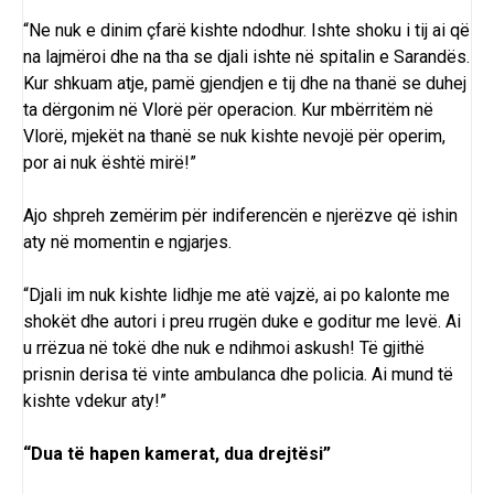
“Ne nuk e dinim çfarë kishte ndodhur. Ishte shoku i tij ai që
na lajmëroi dhe na tha se djali ishte në spitalin e Sarandës.
Kur shkuam atje, pamë gjendjen e tij dhe na thanë se duhej
ta dërgonim në Vlorë për operacion. Kur mbërritëm në
Vlorë, mjekët na thanë se nuk kishte nevojë për operim,
por ai nuk është mirë!”
Ajo shpreh zemërim për indiferencën e njerëzve që ishin
aty në momentin e ngjarjes.
“Djali im nuk kishte lidhje me atë vajzë, ai po kalonte me
shokët dhe autori i preu rrugën duke e goditur me levë. Ai
u rrëzua në tokë dhe nuk e ndihmoi askush! Të gjithë
prisnin derisa të vinte ambulanca dhe policia. Ai mund të
kishte vdekur aty!”
“Dua të hapen kamerat, dua drejtësi”