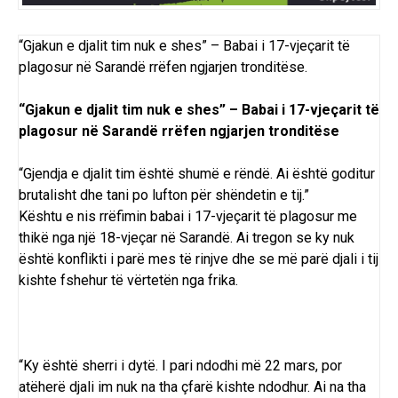
“Gjakun e djalit tim nuk e shes” – Babai i 17-vjeçarit të
plagosur në Sarandë rrëfen ngjarjen tronditëse.
“Gjakun e djalit tim nuk e shes” – Babai i 17-vjeçarit të
plagosur në Sarandë rrëfen ngjarjen tronditëse
“Gjendja e djalit tim është shumë e rëndë. Ai është goditur
brutalisht dhe tani po lufton për shëndetin e tij.”
Kështu e nis rrëfimin babai i 17-vjeçarit të plagosur me
thikë nga një 18-vjeçar në Sarandë. Ai tregon se ky nuk
është konflikti i parë mes të rinjve dhe se më parë djali i tij
kishte fshehur të vërtetën nga frika.
“Ky është sherri i dytë. I pari ndodhi më 22 mars, por
atëherë djali im nuk na tha çfarë kishte ndodhur. Ai na tha