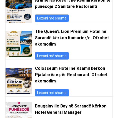
Arameras Resort në Ksamil kërkon të
punësojë 2 Sanitare Restoranti
Lexoni më shumë
The Queen’s Lion Premium Hotel në
Sarandë kërkon Kamarier/e. Ofrohet
akomodim
Lexoni më shumë
Colosseum Hotel në Ksamil kërkon
Pjatalarëse për Restaurant. Ofrohet
akomodim
Lexoni më shumë
Bougainville Bay në Sarandë kërkon
Hotel General Manager