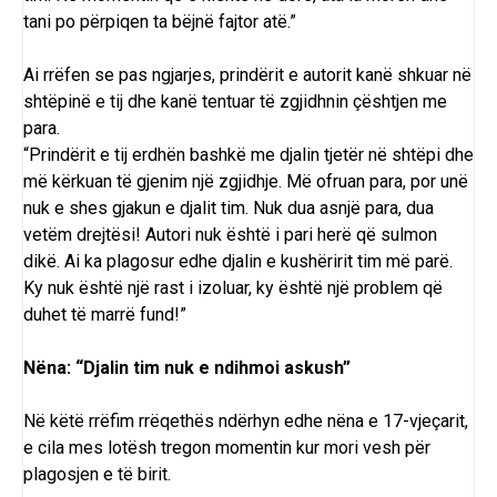
tani po përpiqen ta bëjnë fajtor atë.”
Ai rrëfen se pas ngjarjes, prindërit e autorit kanë shkuar në
shtëpinë e tij dhe kanë tentuar të zgjidhnin çështjen me
para.
“Prindërit e tij erdhën bashkë me djalin tjetër në shtëpi dhe
më kërkuan të gjenim një zgjidhje. Më ofruan para, por unë
nuk e shes gjakun e djalit tim. Nuk dua asnjë para, dua
vetëm drejtësi! Autori nuk është i pari herë që sulmon
dikë. Ai ka plagosur edhe djalin e kushëririt tim më parë.
Ky nuk është një rast i izoluar, ky është një problem që
duhet të marrë fund!”
Nëna: “Djalin tim nuk e ndihmoi askush”
Në këtë rrëfim rrëqethës ndërhyn edhe nëna e 17-vjeçarit,
e cila mes lotësh tregon momentin kur mori vesh për
plagosjen e të birit.