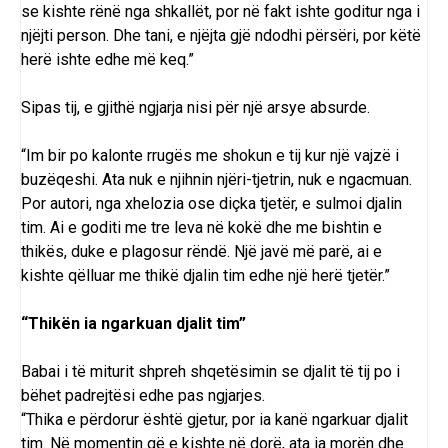
se kishte rënë nga shkallët, por në fakt ishte goditur nga i
njëjti person. Dhe tani, e njëjta gjë ndodhi përsëri, por këtë
herë ishte edhe më keq.”
Sipas tij, e gjithë ngjarja nisi për një arsye absurde.
“Im bir po kalonte rrugës me shokun e tij kur një vajzë i
buzëqeshi. Ata nuk e njihnin njëri-tjetrin, nuk e ngacmuan.
Por autori, nga xhelozia ose diçka tjetër, e sulmoi djalin
tim. Ai e goditi me tre leva në kokë dhe me bishtin e
thikës, duke e plagosur rëndë. Një javë më parë, ai e
kishte qëlluar me thikë djalin tim edhe një herë tjetër.”
“Thikën ia ngarkuan djalit tim”
Babai i të miturit shpreh shqetësimin se djalit të tij po i
bëhet padrejtësi edhe pas ngjarjes.
“Thika e përdorur është gjetur, por ia kanë ngarkuar djalit
tim. Në momentin që e kishte në dorë, ata ia morën dhe