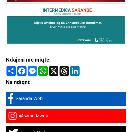
Ndajeni me miqte:
Share
Facebook
Messenger
WhatsApp
X
Threads
LinkedIn
Na ndiqni:
Saranda Web
@sarandaweb