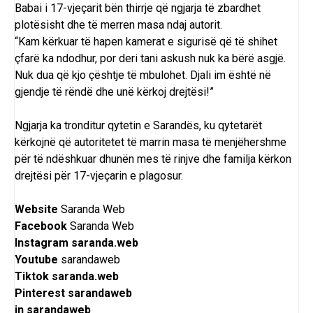
Babai i 17-vjeçarit bën thirrje që ngjarja të zbardhet
plotësisht dhe të merren masa ndaj autorit.
“Kam kërkuar të hapen kamerat e sigurisë që të shihet
çfarë ka ndodhur, por deri tani askush nuk ka bërë asgjë.
Nuk dua që kjo çështje të mbulohet. Djali im është në
gjendje të rëndë dhe unë kërkoj drejtësi!”
Ngjarja ka tronditur qytetin e Sarandës, ku qytetarët
kërkojnë që autoritetet të marrin masa të menjëhershme
për të ndëshkuar dhunën mes të rinjve dhe familja kërkon
drejtësi për 17-vjeçarin e plagosur.
Website
Saranda Web
Facebook
Saranda Web
Instagram
saranda.web
Youtube
sarandaweb
Tiktok
saranda.web
Pinterest
sarandaweb
in
sarandaweb