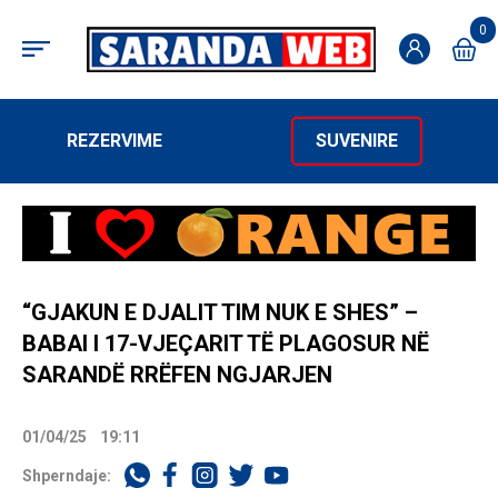
0
REZERVIME
SUVENIRE
“GJAKUN E DJALIT TIM NUK E SHES” –
BABAI I 17-VJEÇARIT TË PLAGOSUR NË
SARANDË RRËFEN NGJARJEN
01/04/25
19:11
Shperndaje: