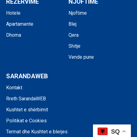
REZERVIME
NJOFTIME
Hotele
Njoftime
Apartamente
Blej
Dhoma
Qera
Shitje
Vende pune
SARANDAWEB
Kontakt
Rreth SarandaWEB
Kushtet e shërbimit
Politikat e Cookies
SQ
Termat dhe Kushtet e blerjes