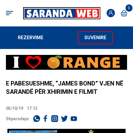
0
REZERVIME
SUVENIRE
E PABESUESHME, “JAMES BOND” VJEN NË
SARANDË PËR XHIRIMIN E FILMIT
05/10/19
17:13
Shperndaje: