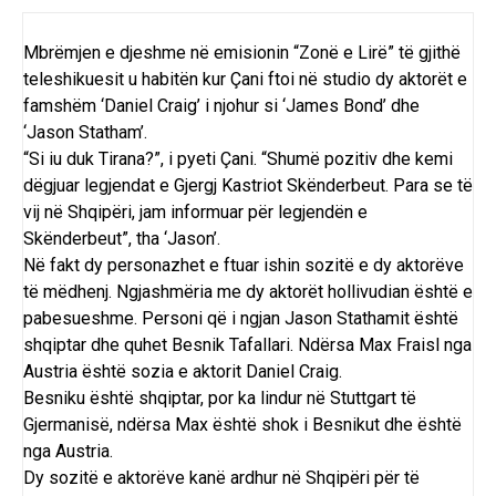
Mbrëmjen e djeshme në emisionin “Zonë e Lirë” të gjithë
teleshikuesit u habitën kur Çani ftoi në studio dy aktorët e
famshëm ‘Daniel Craig’ i njohur si ‘James Bond’ dhe
‘Jason Statham’.
“Si iu duk Tirana?”, i pyeti Çani. “Shumë pozitiv dhe kemi
dëgjuar legjendat e Gjergj Kastriot Skënderbeut. Para se të
vij në Shqipëri, jam informuar për legjendën e
Skënderbeut”, tha ‘Jason’.
Në fakt dy personazhet e ftuar ishin sozitë e dy aktorëve
të mëdhenj. Ngjashmëria me dy aktorët hollivudian është e
pabesueshme. Personi që i ngjan Jason Stathamit është
shqiptar dhe quhet Besnik Tafallari. Ndërsa Max Fraisl nga
Austria është sozia e aktorit Daniel Craig.
Besniku është shqiptar, por ka lindur në Stuttgart të
Gjermanisë, ndërsa Max është shok i Besnikut dhe është
nga Austria.
Dy sozitë e aktorëve kanë ardhur në Shqipëri për të