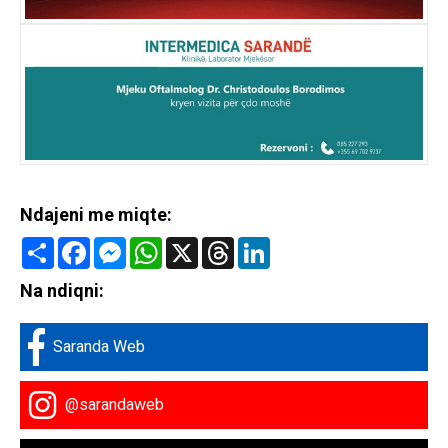
Ndajeni me miqte:
Share
Facebook
Messenger
WhatsApp
X
Threads
LinkedIn
Na ndiqni:
Saranda Web
@sarandaweb