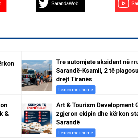
b
SarandaWeb
Sa
Tre automjete aksident në r
ërkon
Sarandë-Ksamil, 2 të plagosu
drejt Tiranës
Lexoni më shumë
kon
Art & Tourism Development 
ik &
zgjeron ekipin dhe kërkon st
Sarandë
Lexoni më shumë