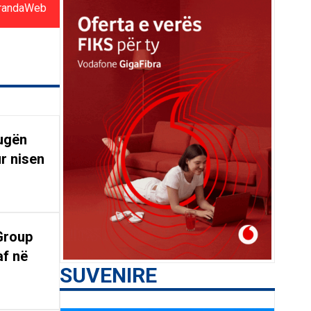
randaWeb
rugën
r nisen
Group
af në
SUVENIRE