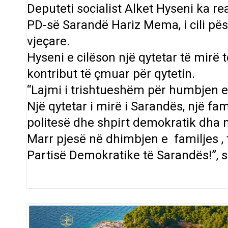
Deputeti socialist Alket Hyseni ka re
PD-së Sarandë Hariz Mema, i cili pës
vjeçare.
Hyseni e cilëson një qytetar të mirë 
kontribut të çmuar për qytetin.
“Lajmi i trishtueshëm për humbjen e
Një qytetar i mirë i Sarandës, një fa
politesë dhe shpirt demokratik dha n
Marr pjesë në dhimbjen e familjes , 
Partisë Demokratike të Sarandës!”, 