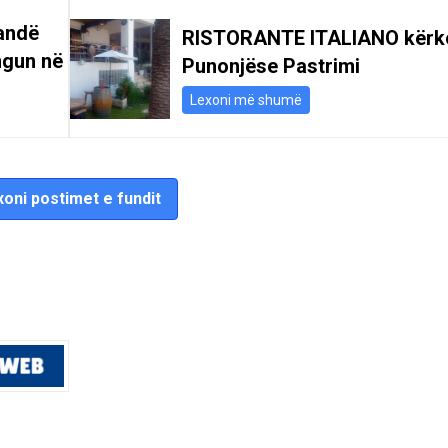
andë
RISTORANTE ITALIANO kërk
ngun në
Punonjëse Pastrimi
Lexoni më shumë
oni postimet e fundit