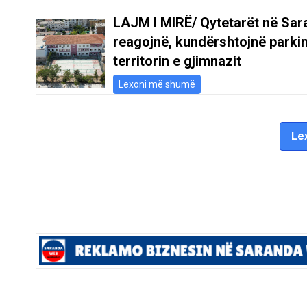
LAJM I MIRË/ Qytetarët në Sar
reagojnë, kundërshtojnë parki
territorin e gjimnazit
Lexoni më shumë
Lex