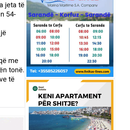
 jeta të
ën 54-
jë
k që me
ën tonë.
ve të