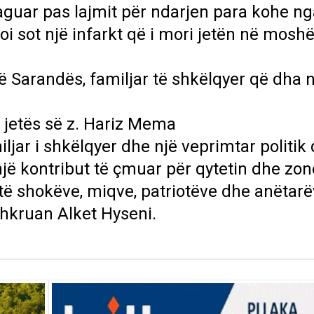
aguar pas lajmit për ndarjen para kohe nga
oi sot një infarkt që i mori jetën në mosh
të Sarandës, familjar të shkëlqyer që dha n
 jetës së z. Hariz Mema
miljar i shkëlqyer dhe një veprimtar politi
jë kontribut të çmuar për qytetin dhe zon
të shokëve, miqve, patriotëve dhe anëtarë
shkruan Alket Hyseni.