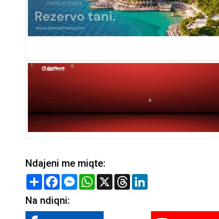
Ndajeni me miqte:
Share
Facebook
Messenger
WhatsApp
X
Threads
LinkedIn
Na ndiqni: