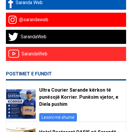
Saranda Web
@sarandaweb
SarandaWeb
SarandaWeb
POSTIMET E FUNDIT
Ultra Courier Sarande kërkon të
punësojë Korrier. Punësim vjetor, e
Diela pushim
Lexoni më shumë