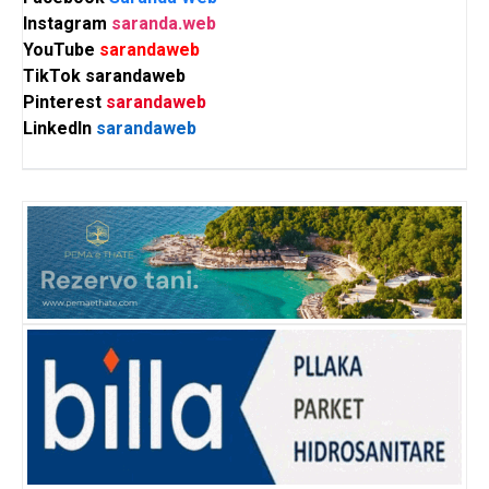
Instagram
saranda.web
YouTube
sarandaweb
TikTok
sarandaweb
Pinterest
sarandaweb
LinkedIn
sarandaweb