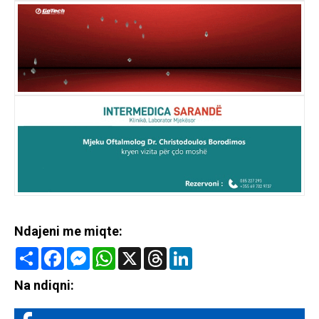
Ndajeni me miqte:
Share
Facebook
Messenger
WhatsApp
X
Threads
LinkedIn
Na ndiqni: