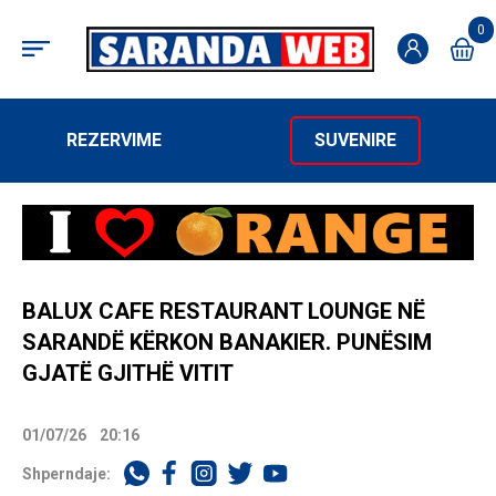
0
REZERVIME
SUVENIRE
BALUX CAFE RESTAURANT LOUNGE NË
SARANDË KËRKON BANAKIER. PUNËSIM
GJATË GJITHË VITIT
01/07/26
20:16
Shperndaje: