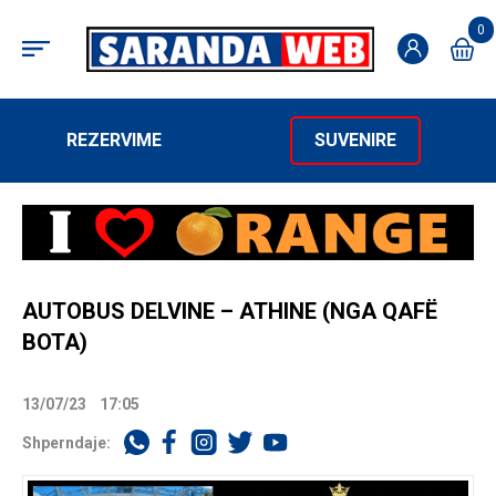
0
REZERVIME
SUVENIRE
AUTOBUS DELVINE – ATHINE (NGA QAFË
BOTA)
13/07/23
17:05
Shperndaje: