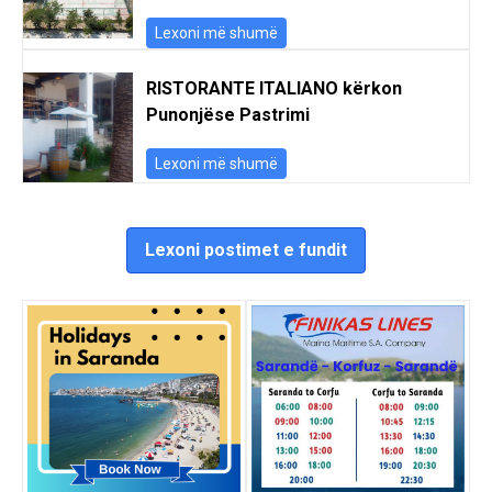
Lexoni më shumë
RISTORANTE ITALIANO kërkon
Punonjëse Pastrimi
Lexoni më shumë
Lexoni postimet e fundit