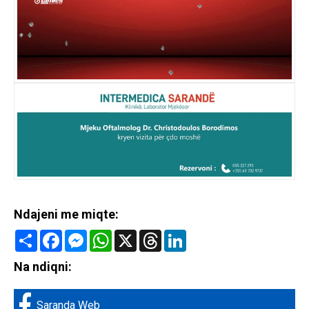
Ndajeni me miqte:
Share
Facebook
Messenger
WhatsApp
X
Threads
LinkedIn
Na ndiqni:
Saranda Web