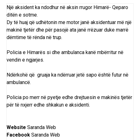
Një aksident ka ndodhur në aksin rrugor Himarë- Qeparo
ditën e sotme.
Dy të huaj që udhëtonin me motor janë aksidentuar më një
makinë tjetër dhe për pasojë ata janë rrëzuar duke marrë
dëmtime të rënda në trup.
Policia e Himarës si dhe ambulanca kanë mbërritur në
vendin e ngjarjes.
Ndërkohë që gruaja ka ndërruar jetë sapo është futur në
ambulancë.
Policia po merr në pyetje edhe drejtuesin e makinës tjetër
për të nxjerr edhe shkakun e aksidenti.
Website
Saranda Web
Facebook
Saranda Web