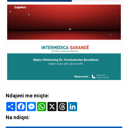
Ndajeni me miqte:
Share
Facebook
Messenger
WhatsApp
X
Threads
LinkedIn
Na ndiqni: