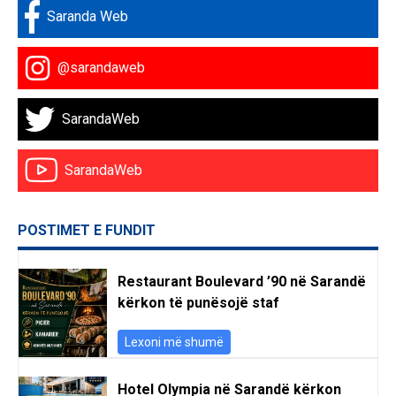
Saranda Web
@sarandaweb
SarandaWeb
SarandaWeb
POSTIMET E FUNDIT
Restaurant Boulevard ’90 në Sarandë
kërkon të punësojë staf
Lexoni më shumë
Hotel Olympia në Sarandë kërkon