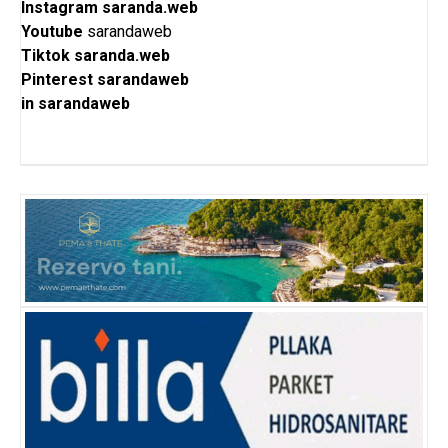
Instagram
saranda.web
Youtube
sarandaweb
Tiktok
saranda.web
Pinterest
sarandaweb
in
sarandaweb