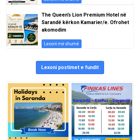
The Queen’s Lion Premium Hotel në
Sarandë kërkon Kamarier/e. Ofrohet
akomodim
Lexoni më shumë
Lexoni postimet e fundit