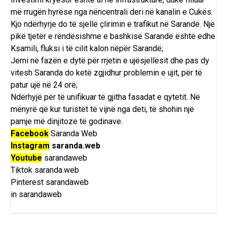
më rrugën hyrëse nga nëncentrali deri në kanalin e Cukës.
Kjo ndërhyrje do të sjellë çlirimin e trafikut në Sarandë. Një
pikë tjetër e rëndësishme e bashkisë Sarandë është edhe
Ksamili, fluksi i të cilit kalon nëpër Sarandë;
Jemi në fazën e dytë për rrjetin e ujësjellësit dhe pas dy
vitesh Saranda do ketë zgjidhur problemin e ujit, për të
patur ujë në 24 orë;
Ndërhyjë për të unifikuar të gjitha fasadat e qytetit. Në
mënyrë që kur turistët të vijnë nga deti, të shohin një
pamje më dinjitoze të godinave.
Facebook
Saranda Web
Instagram
saranda.web
Youtube
sarandaweb
Tiktok
saranda.web
Pinterest
sarandaweb
in
sarandaweb