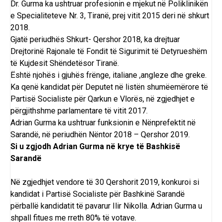
Dr. Gurma ka ushtruar profesionin e mjekut në Poliklinikën
e Specialiteteve Nr. 3, Tiranë, prej vitit 2015 deri në shkurt
2018.
Gjatë periudhës Shkurt- Qershor 2018, ka drejtuar
Drejtorinë Rajonale të Fondit të Sigurimit të Detyrueshëm
të Kujdesit Shëndetësor Tiranë.
Është njohës i gjuhës frënge, italiane ,angleze dhe greke.
Ka qenë kandidat për Deputet në listën shumëemërore të
Partisë Socialiste për Qarkun e Vlorës, në zgjedhjet e
përgjithshme parlamentare të vitit 2017.
Adrian Gurma ka ushtruar funksionin e Nënprefektit në
Sarandë, në periudhën Nëntor 2018 – Qershor 2019.
Si u zgjodh Adrian Gurma në krye të Bashkisë
Sarandë
Në zgjedhjet vendore të
30 Qershorit 2019
, konkuroi si
kandidat i
Partisë Socialiste
për
Bashkinë Sarandë
përballë kandidatit të pavarur
Ilir Nikolla
. Adrian Gurma u
shpall fitues me rreth 80% të votave.