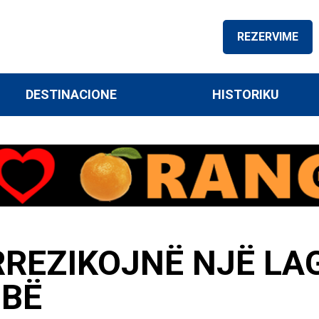
REZERVIME
DESTINACIONE
HISTORIKU
RREZIKOJNË NJË LA
MBË