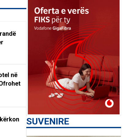
arandë
er
tel në
Ofrohet
 kërkon
SUVENIRE