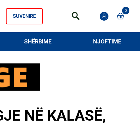
0
SUVENIRE
SHËRBIME
NJOFTIME
GJE NË KALASË,