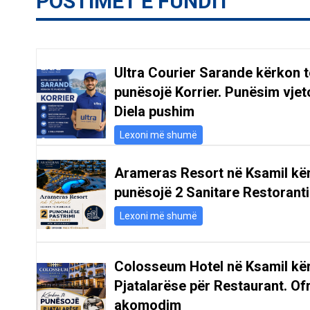
POSTIMET E FUNDIT
Ultra Courier Sarande kërkon t
punësojë Korrier. Punësim vjeto
Diela pushim
Lexoni më shumë
Arameras Resort në Ksamil kë
punësojë 2 Sanitare Restoranti
Lexoni më shumë
Colosseum Hotel në Ksamil kë
Pjatalarëse për Restaurant. Of
akomodim