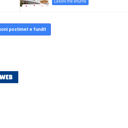
Lexoni më shumë
oni postimet e fundit