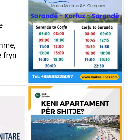
e
ihme,
 fryn