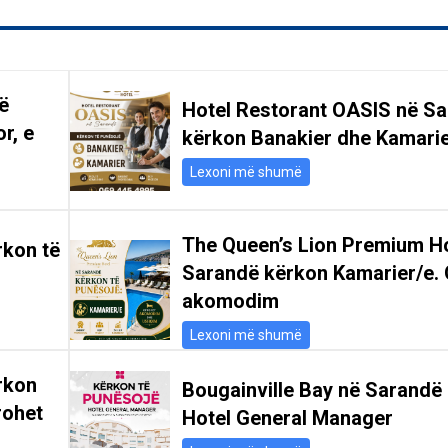
ë
Hotel Restorant OASIS në S
r, e
kërkon Banakier dhe Kamari
Lexoni më shumë
The Queen’s Lion Premium Ho
rkon të
Sarandë kërkon Kamarier/e. 
akomodim
Lexoni më shumë
rkon
Bougainville Bay në Sarandë
rohet
Hotel General Manager