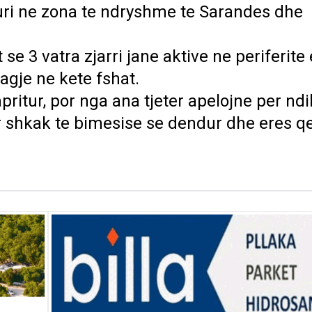
uri ne zona te ndryshme te Sarandes dhe
 3 vatra zjarri jane aktive ne periferite 
 lagje ne kete fshat.
ritur, por nga ana tjeter apelojne per nd
er shkak te bimesise se dendur dhe eres qe