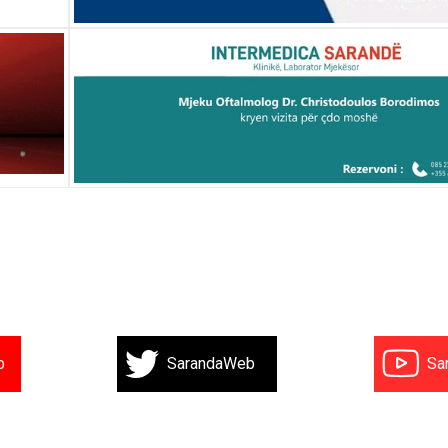
b
SarandaWeb
Sa