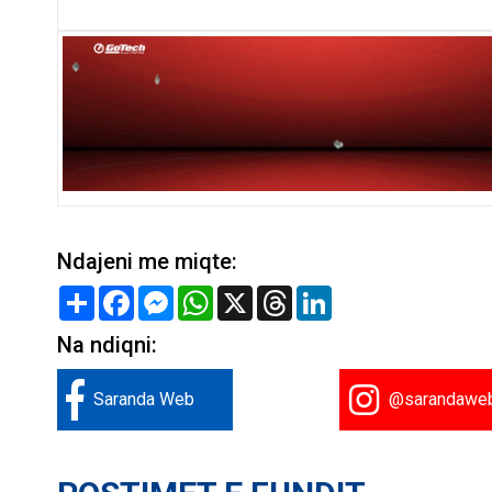
Ndajeni me miqte:
Share
Facebook
Messenger
WhatsApp
X
Threads
LinkedIn
Na ndiqni:
Saranda Web
@sarandawe