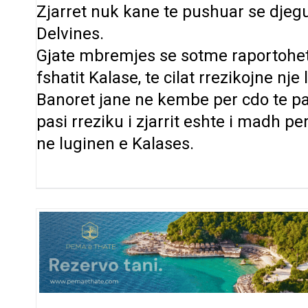
Zjarret nuk kane te pushuar se djeg
Delvines.
Gjate mbremjes se sotme raportohet se
fshatit Kalase, te cilat rrezikojne nje
Banoret jane ne kembe per cdo te pap
pasi rreziku i zjarrit eshte i madh p
ne luginen e Kalases.