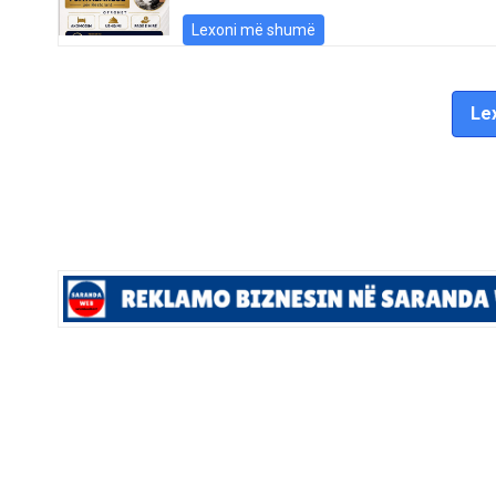
Lexoni më shumë
Lex