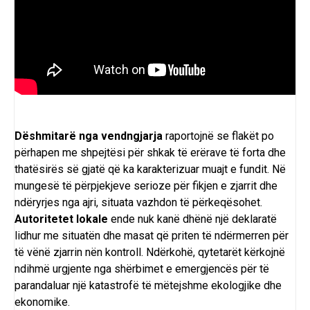
Dëshmitarë nga vendngjarja
raportojnë se flakët po
përhapen me shpejtësi për shkak të erërave të forta dhe
thatësirës së gjatë që ka karakterizuar muajt e fundit. Në
mungesë të përpjekjeve serioze për fikjen e zjarrit dhe
ndëryrjes nga ajri, situata vazhdon të përkeqësohet.
Autoritetet lokale
ende nuk kanë dhënë një deklaratë
lidhur me situatën dhe masat që priten të ndërmerren për
të vënë zjarrin nën kontroll. Ndërkohë, qytetarët kërkojnë
ndihmë urgjente nga shërbimet e emergjencës për të
parandaluar një katastrofë të mëtejshme ekologjike dhe
ekonomike.