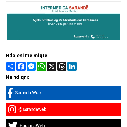
Ndajeni me miqte:
Share
Facebook
Messenger
WhatsApp
X
Threads
LinkedIn
Na ndiqni:
Saranda Web
@sarandaweb
SarandaWeb