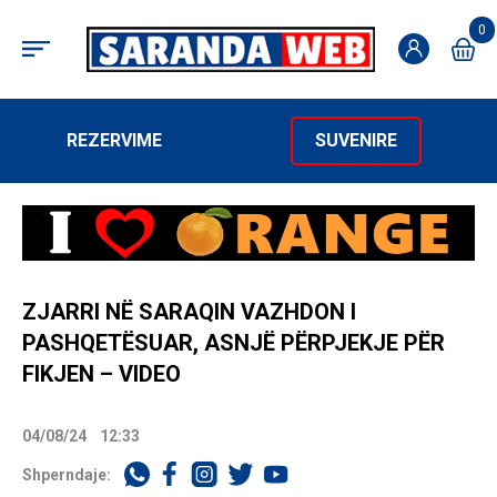
0
REZERVIME
SUVENIRE
ZJARRI NË SARAQIN VAZHDON I
PASHQETËSUAR, ASNJË PËRPJEKJE PËR
FIKJEN – VIDEO
04/08/24
12:33
Shperndaje: