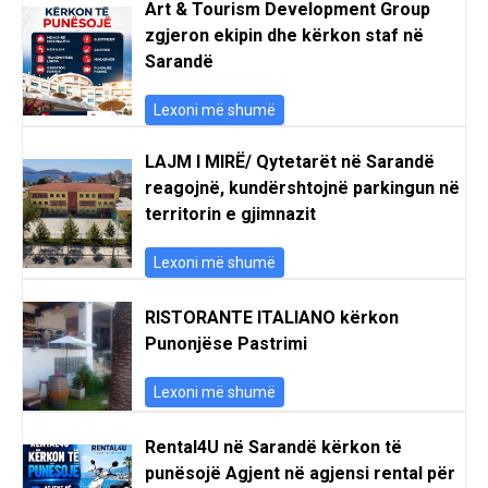
Art & Tourism Development Group
zgjeron ekipin dhe kërkon staf në
Sarandë
Lexoni më shumë
LAJM I MIRË/ Qytetarët në Sarandë
reagojnë, kundërshtojnë parkingun në
territorin e gjimnazit
Lexoni më shumë
RISTORANTE ITALIANO kërkon
Punonjëse Pastrimi
Lexoni më shumë
Rental4U në Sarandë kërkon të
punësojë Agjent në agjensi rental për