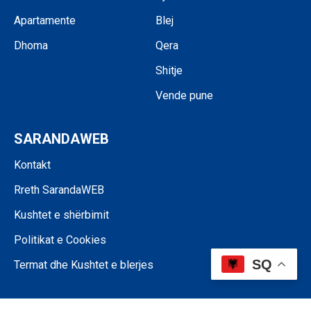
Apartamente
Blej
Dhoma
Qera
Shitje
Vende pune
SARANDAWEB
Kontakt
Rreth SarandaWEB
Kushtet e shërbimit
Politikat e Cookies
SQ
Termat dhe Kushtet e blerjes