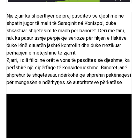
Një zjarr ka shpërthyer që prej pasdites së djeshme në
shpatin jugor të malit të Saraqinit në Konispol, duke
shkaktuar shqetësim të madh për banorët. Deri më tani,
nuk ka pasur asnjë përpjekje serioze për fikjen e flakëve,
duke lënë situatën jashtë kontrollit dhe duke rrezikuar
përhapjen e mëtejshme të zjarrit.
Zjarri, i cili filloi në orët e vona të pasdites së djeshme, ka
përfshirë një sipërfaqe të konsiderueshme. Banorët janë
shprehur të shqetësuar, ndërkohë që shprehin pakënaqësi
për mungesën e ndërhyrjes së autoriteteve përkatëse.