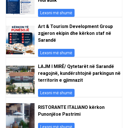
Hidraulik
Lexoni më shumë
Art & Tourism Development Group
zgjeron ekipin dhe kërkon staf në
Sarandë
Lexoni më shumë
LAJM I MIRË/ Qytetarët në Sarandë
reagojnë, kundërshtojnë parkingun në
territorin e gjimnazit
Lexoni më shumë
RISTORANTE ITALIANO kërkon
Punonjëse Pastrimi
Lexoni më shumë