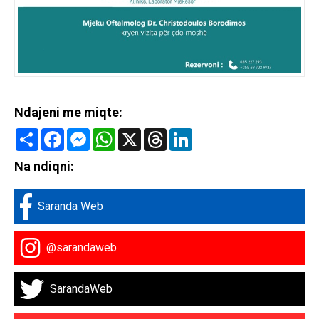
Ndajeni me miqte:
Share
Facebook
Messenger
WhatsApp
X
Threads
LinkedIn
Na ndiqni:
Saranda Web
@sarandaweb
SarandaWeb