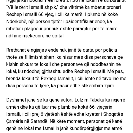
Ngjarja ka ndodhur rreth orës 21:30 në lokalin e karburantit
“Vëllezërit Ismaili sh.p.k,” dhe viktimë ka mbetur pronari
Rexhep Ismaili 66 vjeç, i cili ka marrë 1 plumb në kokë.
Ndërkohë, një person tjetër i paidentifikuar ende, ka
mbetur i plagosur por nuk është paraqitur për të marrë
ndihmë mjekësore në
spital
.
Rrethanat e ngjarjes ende nuk janë të qarta, por
policia
thotë se fillimisht sherri ka nisur mes disa personave që
kishin shkuar te lokali dhe personave që ndodheshin në
lokal, ku ndodhej gjithashtu edhe Rexhep Ismaili. Më pas,
brenda lokalit të Rexhep Ismailit, i cili ishte në tavolinë me
disa persona të tjerë, ka pasur edhe shkëmbim zjarri.
Dyshimet janë se ka qenë autori, Lulzim Tabaku ka nxjerrë
armën dhe ka qëlluar me plumb në kokë 66-vjeçarin
Ismaili, i cili prej 6 vjetësh është edhe kryetar i
Shoqatës
Çamëria në Sarandë
. Në këtë moment, personat që kanë
qenë në lokal me Ismailin janë kundërpërgjigjur me armë