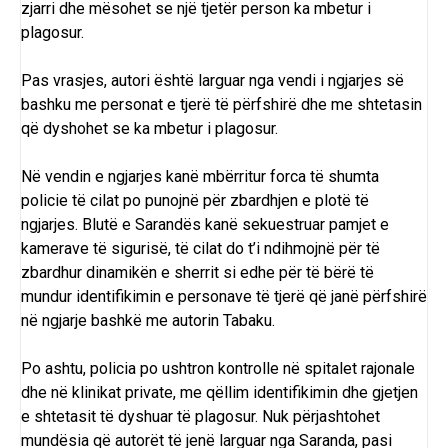
zjarri dhe mësohet se një tjetër person ka mbetur i
plagosur.
Pas vrasjes, autori është larguar nga vendi i ngjarjes së
bashku me personat e tjerë të përfshirë dhe me shtetasin
që dyshohet se ka mbetur i plagosur.
Në vendin e ngjarjes kanë mbërritur forca të shumta
policie të cilat po punojnë për zbardhjen e plotë të
ngjarjes. Blutë e Sarandës kanë sekuestruar pamjet e
kamerave të sigurisë, të cilat do t’i ndihmojnë për të
zbardhur dinamikën e sherrit si edhe për të bërë të
mundur identifikimin e personave të tjerë që janë përfshirë
në ngjarje bashkë me autorin Tabaku.
Po ashtu,
policia
po ushtron kontrolle në spitalet rajonale
dhe në klinikat private, me qëllim identifikimin dhe gjetjen
e shtetasit të dyshuar të plagosur. Nuk përjashtohet
mundësia që autorët të jenë larguar nga
Saranda
, pasi