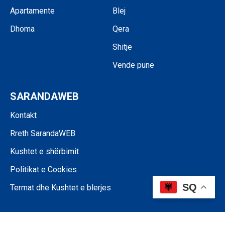
Apartamente
Blej
Dhoma
Qera
Shitje
Vende pune
SARANDAWEB
Kontakt
Rreth SarandaWEB
Kushtet e shërbimit
Politikat e Cookies
SQ
Termat dhe Kushtet e blerjes
©SARANDAWEB - 2024 • Ndalohet riprodhimi i paautorizuar i përmbajtjes