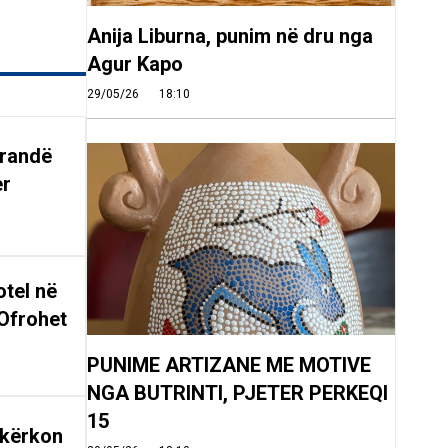
Anija Liburna, punim në dru nga
Agur Kapo
29/05/26
18:10
arandë
er
tel në
Ofrohet
PUNIME ARTIZANE ME MOTIVE
NGA BUTRINTI, PJETER PERKEQI
15
 kërkon