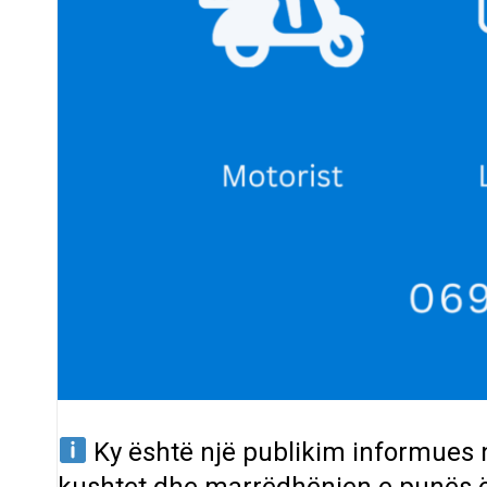
Ky është një publikim informues
kushtet dhe marrëdhënien e punës 