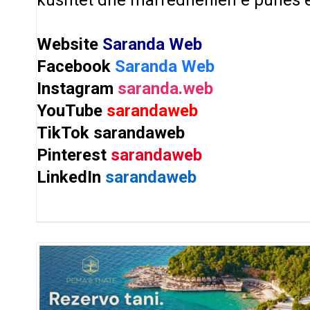
Website
Saranda Web
Facebook
Saranda Web
Instagram
saranda.web
YouTube
sarandaweb
TikTok
sarandaweb
Pinterest
sarandaweb
LinkedIn
sarandaweb