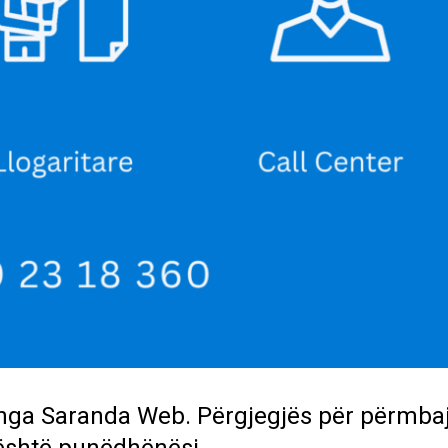
 nga
Saranda Web
. Përgjegjës për përmbaj
është punëdhënësi.