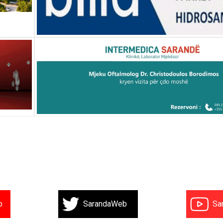
b
SarandaWeb
Sa