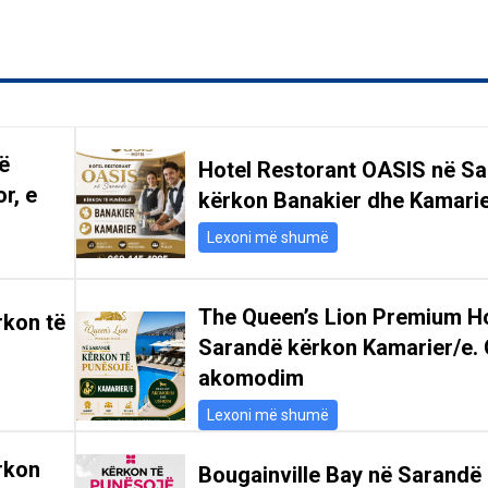
ë
Hotel Restorant OASIS në S
r, e
kërkon Banakier dhe Kamari
Lexoni më shumë
The Queen’s Lion Premium Ho
rkon të
Sarandë kërkon Kamarier/e. 
akomodim
Lexoni më shumë
rkon
Bougainville Bay në Sarandë