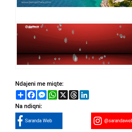
Ndajeni me miqte:
Share
Facebook
Messenger
WhatsApp
X
Threads
LinkedIn
Na ndiqni:
Saranda Web
@sarandawe