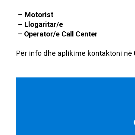
–
Motorist
– Llogaritar/e
– Operator/e Call Center
Për info dhe aplikime kontaktoni në