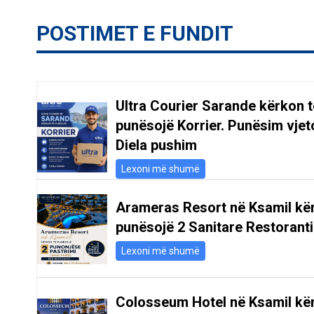
POSTIMET E FUNDIT
Ultra Courier Sarande kërkon t
punësojë Korrier. Punësim vjeto
Diela pushim
Lexoni më shumë
Arameras Resort në Ksamil kë
punësojë 2 Sanitare Restoranti
Lexoni më shumë
Colosseum Hotel në Ksamil kë