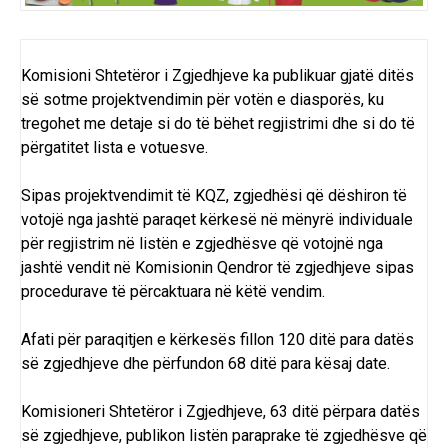
Komisioni Shtetëror i Zgjedhjeve ka publikuar gjatë ditës
së sotme projektvendimin për votën e diasporës, ku
tregohet me detaje si do të bëhet regjistrimi dhe si do të
përgatitet lista e votuesve.
Sipas projektvendimit të KQZ, zgjedhësi që dëshiron të
votojë nga jashtë paraqet kërkesë në mënyrë individuale
për regjistrim në listën e zgjedhësve që votojnë nga
jashtë vendit në Komisionin Qendror të zgjedhjeve sipas
procedurave të përcaktuara në këtë vendim.
Afati për paraqitjen e kërkesës fillon 120 ditë para datës
së zgjedhjeve dhe përfundon 68 ditë para kësaj date.
Komisioneri Shtetëror i Zgjedhjeve, 63 ditë përpara datës
së zgjedhjeve, publikon listën paraprake të zgjedhësve që