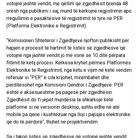
votojnë jashtë vendit, me qëllim që zgjedhësit brenda 48
orësh nga publikimi i saj, mund të kërkojnë regjistrimin apo
rregullimin e pasaktësive të regjistrimit të tyre në PER
(Platforma Elektronike e Regjistrimit).
“Komisioneri Shtetëror i Zgjedhjeve njofton publikisht për
hapjen e procesit të hartimit të listës së zgjedhësve që
votojnë nga jashtë vendit jo më vonë se 10 ditë përpara
fillimit të këtij procesi. Kërkesa kryhet përmes Platformës
Elektronike të Regjistrimit, nga këtu e vijim në këtë vendim
referuar si “PER” e cila krijohet, mirëmbahet dhe
përditësohet nga Komisioni Qendror i Zgjedhjeve. PER
është e aksesueshme pa pagesë për zgjedhësin.
Zgjedhësit do t’i jepet mundësia ta shkarkojë këtë
platformë si në versionin desktop, ashtu edhe në atë
mobile pa qenë i kushtëzuar nga lloji i pajisjes elektronike
që do të përdorë“, thuhet ne projektvendim.
Sa i takon listës së zgjedhësve që votojnë jashtë vendit,