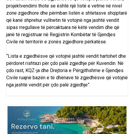
projektvendimi thote se është një listë e vetme në nivel
zone zgjedhore dhe përmban listën e shtetasve shqiptarë
që kanë shprehur vullnetin të votojnë nga jashtë vendit
sipas rregullave të përcaktuara në këtë vendim dhe që
janë të regjistruar në Regjistrin Kombëtar të Gjendjes
Civile në territorin e zonës zgjedhore përkatëse.
“Lista e zgjedhësve që votojnë jashtë vendit hartohet dhe
përdoret rishtazi për çdo palë zgjedhje për Kuvendin. Në
çdo rast, KQZ-ja dhe Drejtoria e Përgjithshme e Gjendjes
Civile ruajnë bazën e të dhënave të zgjedhësve që votojnë
nga jashtë vendit për çdo palë zgjedhje”.