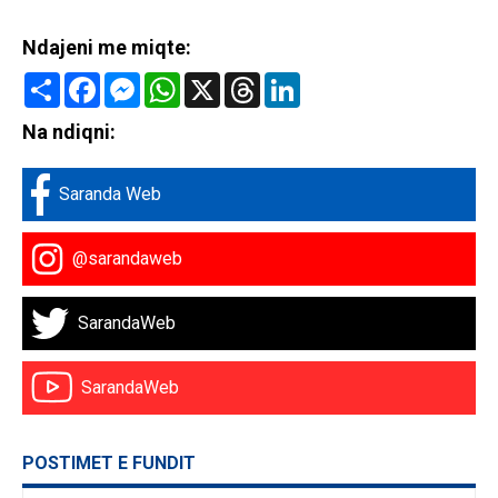
Ndajeni me miqte:
Share
Facebook
Messenger
WhatsApp
X
Threads
LinkedIn
Na ndiqni:
Saranda Web
@sarandaweb
SarandaWeb
SarandaWeb
POSTIMET E FUNDIT