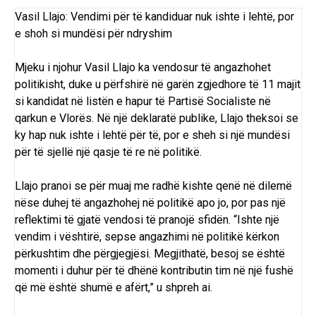
Vasil Llajo: Vendimi për të kandiduar nuk ishte i lehtë, por
e shoh si mundësi për ndryshim
Mjeku i njohur Vasil Llajo ka vendosur të angazhohet
politikisht, duke u përfshirë në garën zgjedhore të 11 majit
si kandidat në listën e hapur të Partisë Socialiste në
qarkun e Vlorës. Në një deklaratë publike, Llajo theksoi se
ky hap nuk ishte i lehtë për të, por e sheh si një mundësi
për të sjellë një qasje të re në politikë.
Llajo pranoi se për muaj me radhë kishte qenë në dilemë
nëse duhej të angazhohej në politikë apo jo, por pas një
reflektimi të gjatë vendosi të pranojë sfidën. “Ishte një
vendim i vështirë, sepse angazhimi në politikë kërkon
përkushtim dhe përgjegjësi. Megjithatë, besoj se është
momenti i duhur për të dhënë kontributin tim në një fushë
që më është shumë e afërt,” u shpreh ai.