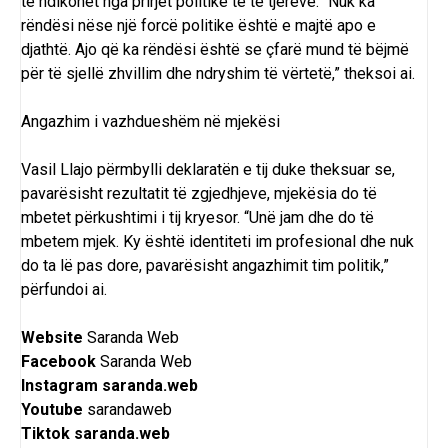
të ndikohet nga prirjet politike të të tjerëve. “Nuk ka
rëndësi nëse një forcë politike është e majtë apo e
djathtë. Ajo që ka rëndësi është se çfarë mund të bëjmë
për të sjellë zhvillim dhe ndryshim të vërtetë,” theksoi ai.
Angazhim i vazhdueshëm në mjekësi
Vasil Llajo përmbylli deklaratën e tij duke theksuar se,
pavarësisht rezultatit të zgjedhjeve, mjekësia do të
mbetet përkushtimi i tij kryesor. “Unë jam dhe do të
mbetem mjek. Ky është identiteti im profesional dhe nuk
do ta lë pas dore, pavarësisht angazhimit tim politik,”
përfundoi ai.
Website
Saranda Web
Facebook
Saranda Web
Instagram
saranda.web
Youtube
sarandaweb
Tiktok
saranda.web