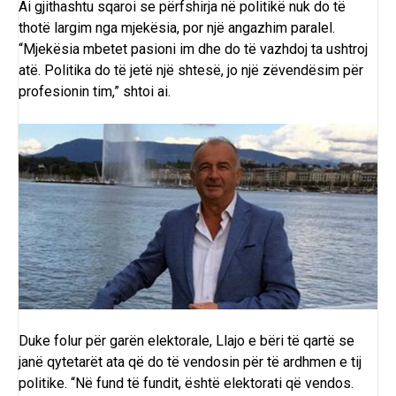
Ai gjithashtu sqaroi se përfshirja në politikë nuk do të
thotë largim nga mjekësia, por një angazhim paralel.
“Mjekësia mbetet pasioni im dhe do të vazhdoj ta ushtroj
atë. Politika do të jetë një shtesë, jo një zëvendësim për
profesionin tim,” shtoi ai.
Duke folur për garën elektorale, Llajo e bëri të qartë se
janë qytetarët ata që do të vendosin për të ardhmen e tij
politike. “Në fund të fundit, është elektorati që vendos.