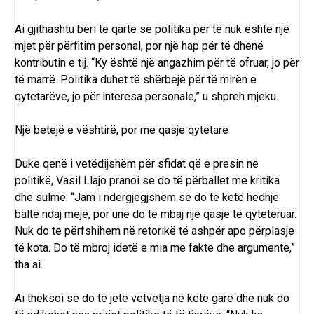
Ai gjithashtu bëri të qartë se politika për të nuk është një
mjet për përfitim personal, por një hap për të dhënë
kontributin e tij. “Ky është një angazhim për të ofruar, jo për
të marrë. Politika duhet të shërbejë për të mirën e
qytetarëve, jo për interesa personale,” u shpreh mjeku.
Një betejë e vështirë, por me qasje qytetare
Duke qenë i vetëdijshëm për sfidat që e presin në
politikë, Vasil Llajo pranoi se do të përballet me kritika
dhe sulme. “Jam i ndërgjegjshëm se do të ketë hedhje
balte ndaj meje, por unë do të mbaj një qasje të qytetëruar.
Nuk do të përfshihem në retorikë të ashpër apo përplasje
të kota. Do të mbroj idetë e mia me fakte dhe argumente,”
tha ai.
Ai theksoi se do të jetë vetvetja në këtë garë dhe nuk do