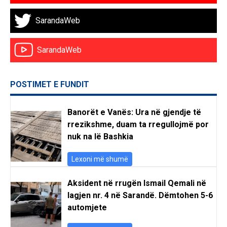
SarandaWeb
SarandaWeb
POSTIMET E FUNDIT
Banorët e Vanës: Ura në gjendje të
rrezikshme, duam ta rregullojmë por
nuk na lë Bashkia
Lexoni më shumë
Aksident në rrugën Ismail Qemali në
lagjen nr. 4 në Sarandë. Dëmtohen 5-6
automjete