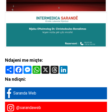
Ndajeni me miqte:
Share
Facebook
Messenger
WhatsApp
X
Threads
LinkedIn
Na ndiqni:
Saranda Web
@sarandaweb