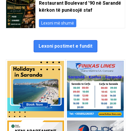
Restaurant Boulevard ’90 në Sarandë
kërkon të punësojë staf
Lexoni më shumë
Lexoni postimet e fundit