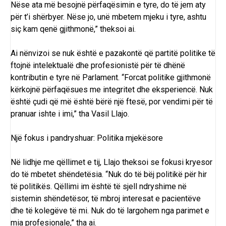
Nëse ata më besojnë përfaqësimin e tyre, do të jem aty
për t’i shërbyer. Nëse jo, unë mbetem mjeku i tyre, ashtu
siç kam qenë gjithmonë,” theksoi ai.
Ai nënvizoi se nuk është e pazakontë që partitë politike të
ftojnë intelektualë dhe profesionistë për të dhënë
kontributin e tyre në Parlament. “Forcat politike gjithmonë
kërkojnë përfaqësues me integritet dhe eksperiencë. Nuk
është çudi që më është bërë një ftesë, por vendimi për të
pranuar ishte i imi,” tha Vasil Llajo.
Një fokus i pandryshuar: Politika mjekësore
Në lidhje me qëllimet e tij, Llajo theksoi se fokusi kryesor
do të mbetet shëndetësia. “Nuk do të bëj politikë për hir
të politikës. Qëllimi im është të sjell ndryshime në
sistemin shëndetësor, të mbroj interesat e pacientëve
dhe të kolegëve të mi. Nuk do të largohem nga parimet e
mia profesionale,” tha ai.