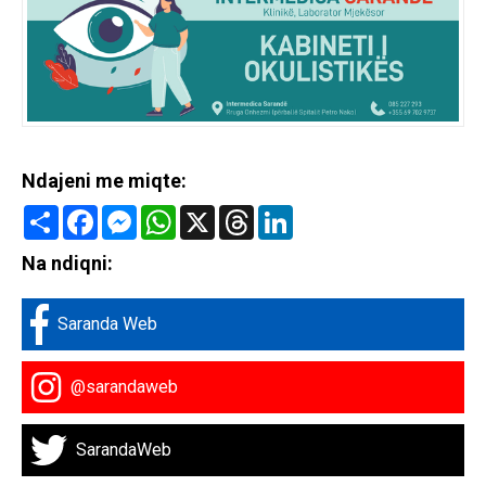
Ndajeni me miqte:
Share
Facebook
Messenger
WhatsApp
X
Threads
LinkedIn
Na ndiqni:
Saranda Web
@sarandaweb
SarandaWeb