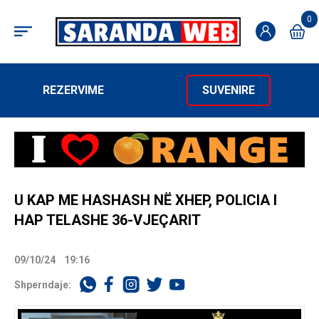
0
REZERVIME
SUVENIRE
U KAP ME HASHASH NË XHEP, POLICIA I
HAP TELASHE 36-VJEÇARIT
09/10/24
19:16
Shperndaje: