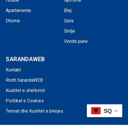
Hotele
Njoftime
Apartamente
Blej
Dhoma
Qera
Shitje
Vende pune
SARANDAWEB
Kontakt
Rreth SarandaWEB
Kushtet e shërbimit
Politikat e Cookies
SQ
Termat dhe Kushtet e blerjes