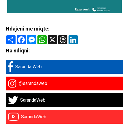
Ndajeni me miqte:
Share
Facebook
Messenger
WhatsApp
X
Threads
LinkedIn
Na ndiqni:
Saranda Web
@sarandaweb
SarandaWeb
SarandaWeb