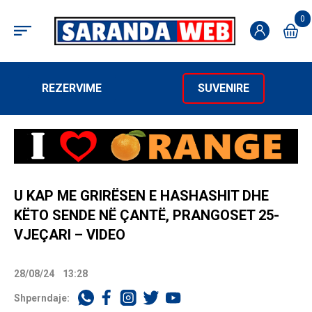
0
REZERVIME
SUVENIRE
U KAP ME GRIRËSEN E HASHASHIT DHE
KËTO SENDE NË ÇANTË, PRANGOSET 25-
VJEÇARI – VIDEO
28/08/24
13:28
Shperndaje: