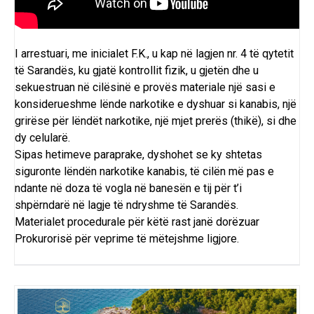
I arrestuari, me inicialet F.K., u kap në lagjen nr. 4 të qytetit
të Sarandës, ku gjatë kontrollit fizik, u gjetën dhe u
sekuestruan në cilësinë e provës materiale një sasi e
konsiderueshme lënde narkotike e dyshuar si kanabis, një
grirëse për lëndët narkotike, një mjet prerës (thikë), si dhe
dy celularë.
Sipas hetimeve paraprake, dyshohet se ky shtetas
siguronte lëndën narkotike kanabis, të cilën më pas e
ndante në doza të vogla në banesën e tij për t’i
shpërndarë në lagje të ndryshme të Sarandës.
Materialet procedurale për këtë rast janë dorëzuar
Prokurorisë për veprime të mëtejshme ligjore.