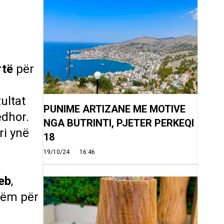
rtë
për
ultat
PUNIME ARTIZANE ME MOTIVE
edhor.
NGA BUTRINTI, PJETER PERKEQI
ri ynë
18
19/10/24
16:46
eb
,
hëm për