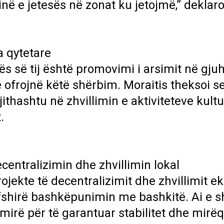
në e jetesës në zonat ku jetojmë,” deklaro
a qytetare
ës së tij është promovimi i arsimit në gju
 ofrojnë këtë shërbim. Moraitis theksoi s
jithashtu në zhvillimin e aktiviteteve kult
.
centralizimin dhe zhvillimin lokal
ojekte të decentralizimit dhe zhvillimit 
ërfshirë bashkëpunimin me bashkitë. Ai e 
mirë për të garantuar stabilitet dhe mirë