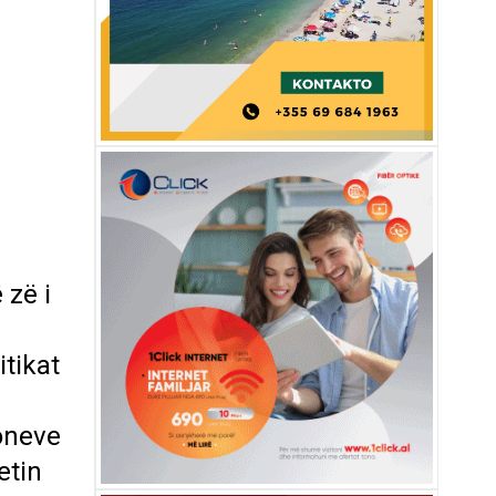
 zë i
itikat
oneve
etin