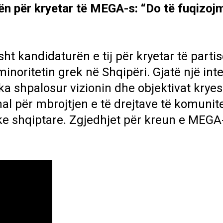
ën për kryetar të MEGA-s: “Do të fuqizoj
sht kandidaturën e tij për kryetar të parti
noritetin grek në Shqipëri. Gjatë një inte
 ka shpalosur vizionin dhe objektivat kryes
l për mbrojtjen e të drejtave të komunite
ke shqiptare. Zgjedhjet për kreun e MEGA