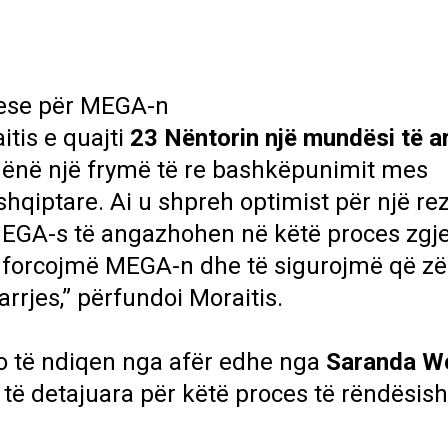
these për MEGA-n
itis e quajti
23 Nëntorin një mundësi të a
 dhënë një frymë të re bashkëpunimit mes
hqiptare. Ai u shpreh optimist për një rez
e MEGA-s të angazhohen në këtë proces zgj
 forcojmë MEGA-n dhe të sigurojmë që zë
rrjes,” përfundoi Moraitis.
o të ndiqen nga afër edhe nga
Saranda W
 të detajuara për këtë proces të rëndësis