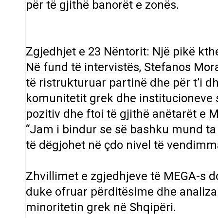
për të gjithë banorët e zonës.
Zgjedhjet e 23 Nëntorit: Një pikë k
Në fund të intervistës, Stefanos Mora
të ristrukturuar partinë dhe për t’i
komunitetit grek dhe institucioneve s
pozitiv dhe ftoi të gjithë anëtarët 
“Jam i bindur se së bashku mund ta
të dëgjohet në çdo nivel të vendimma
Zhvillimet e zgjedhjeve të MEGA-s d
duke ofruar përditësime dhe analiza
minoritetin grek në Shqipëri.