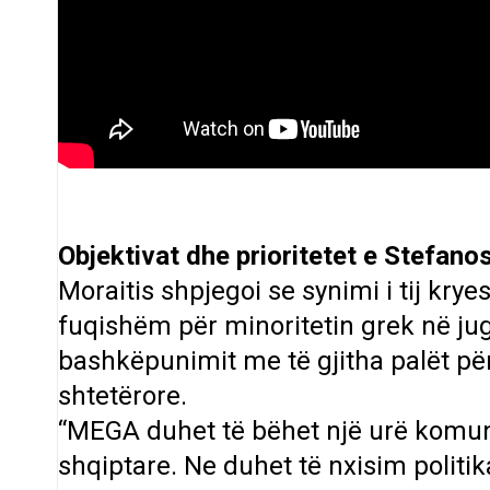
Objektivat dhe prioritetet e Stefano
Moraitis shpjegoi se synimi i tij kryes
fuqishëm për minoritetin grek në jug
bashkëpunimit me të gjitha palët për
shtetërore.
“MEGA duhet të bëhet një urë komun
shqiptare. Ne duhet të nxisim politi