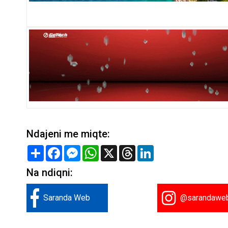
Ndajeni me miqte:
Share
Facebook
Messenger
WhatsApp
X
Threads
LinkedIn
Na ndiqni:
Saranda Web
@sarandawe