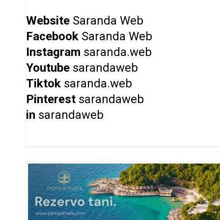
Website
Saranda Web
Facebook
Saranda Web
Instagram
saranda.web
Youtube
sarandaweb
Tiktok
saranda.web
Pinterest
sarandaweb
in
sarandaweb