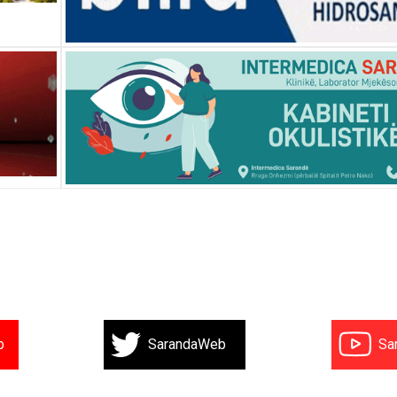
b
SarandaWeb
Sa