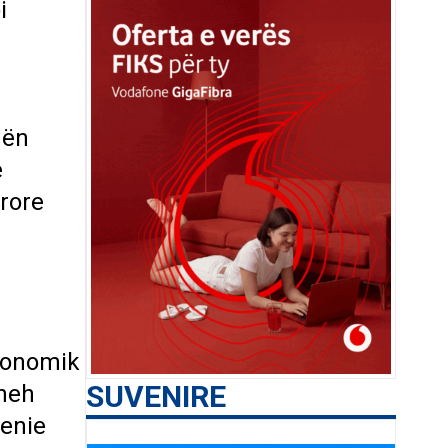
i
hën
e
urore
ekonomik
SUVENIRE
sheh
qenie