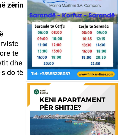
më zërin
së
rviste
ore të
tit dhe
-s do të