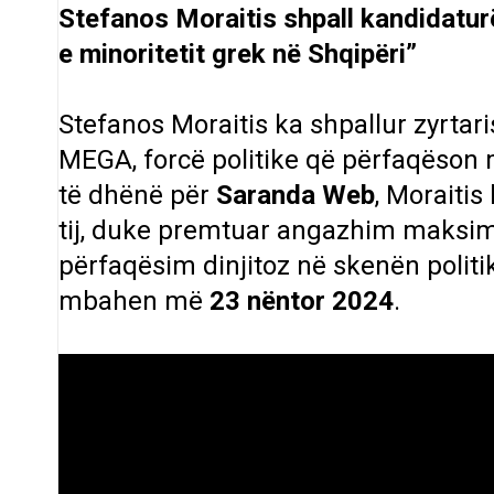
Stefanos Moraitis shpall kandidatur
e minoritetit grek në Shqipëri”
Stefanos Moraitis ka shpallur zyrtari
MEGA, forcë politike që përfaqëson mi
të dhënë për
Saranda Web
, Moraitis
tij, duke premtuar angazhim maksima
përfaqësim dinjitoz në skenën politi
mbahen më
23 nëntor 2024
.