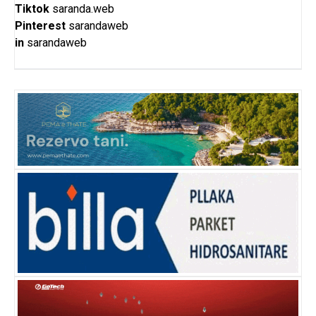
Tiktok
saranda.web
Pinterest
sarandaweb
in
sarandaweb