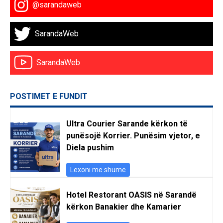
@sarandaweb
SarandaWeb
SarandaWeb
POSTIMET E FUNDIT
Ultra Courier Sarande kërkon të
punësojë Korrier. Punësim vjetor, e
Diela pushim
Lexoni më shumë
Hotel Restorant OASIS në Sarandë
kërkon Banakier dhe Kamarier