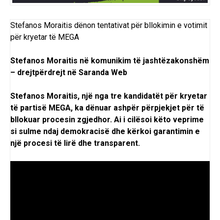
Stefanos Moraitis dënon tentativat për bllokimin e votimit
për kryetar të MEGA
Stefanos Moraitis në komunikim të jashtëzakonshëm
– drejtpërdrejt në Saranda Web
Stefanos Moraitis, një nga tre kandidatët për kryetar
të partisë MEGA, ka dënuar ashpër përpjekjet për të
bllokuar procesin zgjedhor. Ai i cilësoi këto veprime
si sulme ndaj demokracisë dhe kërkoi garantimin e
një procesi të lirë dhe transparent.