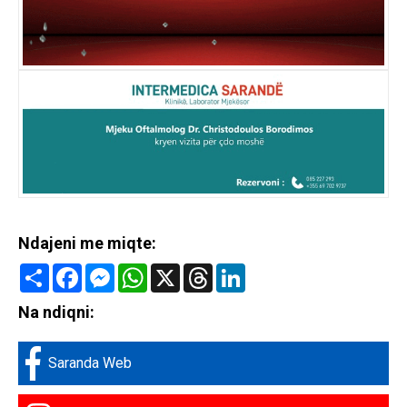
Ndajeni me miqte:
Share
Facebook
Messenger
WhatsApp
X
Threads
LinkedIn
Na ndiqni:
Saranda Web