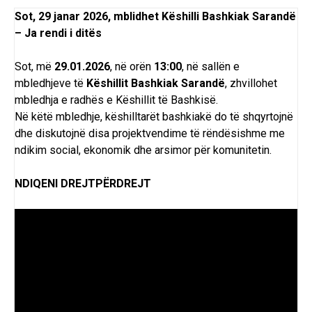
Sot, 29 janar 2026, mblidhet Këshilli Bashkiak Sarandë
– Ja rendi i ditës
Sot, më
29.01.2026
, në orën
13:00
, në sallën e
mbledhjeve të
Këshillit Bashkiak Sarandë
, zhvillohet
mbledhja e radhës e Këshillit të Bashkisë.
Në këtë mbledhje, këshilltarët bashkiakë do të shqyrtojnë
dhe diskutojnë disa projektvendime të rëndësishme me
ndikim social, ekonomik dhe arsimor për komunitetin.
NDIQENI DREJTPËRDREJT