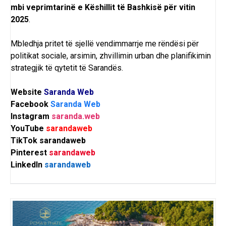
mbi veprimtarinë e Këshillit të Bashkisë për vitin
2025
.
Mbledhja pritet të sjellë vendimmarrje me rëndësi për
politikat sociale, arsimin, zhvillimin urban dhe planifikimin
strategjik të qytetit të Sarandës.
Website
Saranda Web
Facebook
Saranda Web
Instagram
saranda.web
YouTube
sarandaweb
TikTok
sarandaweb
Pinterest
sarandaweb
LinkedIn
sarandaweb