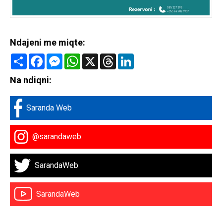
Ndajeni me miqte:
Share
Facebook
Messenger
WhatsApp
X
Threads
LinkedIn
Na ndiqni:
Saranda Web
@sarandaweb
SarandaWeb
SarandaWeb