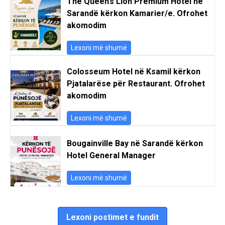
The Queen’s Lion Premium Hotel në
Sarandë kërkon Kamarier/e. Ofrohet
akomodim
Lexoni më shumë
Colosseum Hotel në Ksamil kërkon
Pjatalarëse për Restaurant. Ofrohet
akomodim
Lexoni më shumë
Bougainville Bay në Sarandë kërkon
Hotel General Manager
Lexoni më shumë
Lexoni postimet e fundit