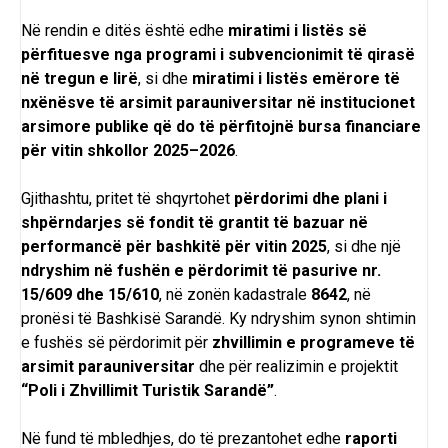
Në rendin e ditës është edhe
miratimi i listës së
përfituesve nga programi i subvencionimit të qirasë
në tregun e lirë
, si dhe
miratimi i listës emërore të
nxënësve të arsimit parauniversitar në institucionet
arsimore publike që do të përfitojnë bursa financiare
për vitin shkollor 2025–2026
.
Gjithashtu, pritet të shqyrtohet
përdorimi dhe plani i
shpërndarjes së fondit të grantit të bazuar në
performancë për bashkitë për vitin 2025
, si dhe një
ndryshim në fushën e përdorimit të pasurive nr.
15/609 dhe 15/610
, në zonën kadastrale
8642
, në
pronësi të Bashkisë Sarandë. Ky ndryshim synon shtimin
e fushës së përdorimit për
zhvillimin e programeve të
arsimit parauniversitar
dhe për realizimin e projektit
“Poli i Zhvillimit Turistik Sarandë”
.
Në fund të mbledhjes, do të prezantohet edhe
raporti