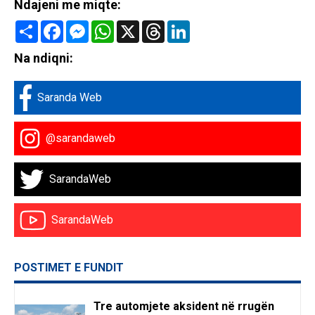
Ndajeni me miqte:
Share
Facebook
Messenger
WhatsApp
X
Threads
LinkedIn
Na ndiqni:
Saranda Web
@sarandaweb
SarandaWeb
SarandaWeb
POSTIMET E FUNDIT
Tre automjete aksident në rrugën