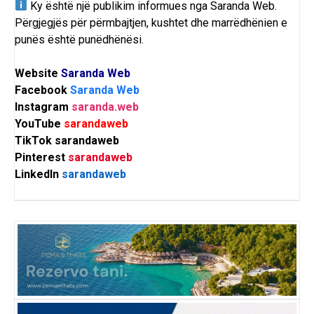
Ky është një publikim informues nga
Saranda Web
.
Përgjegjës për përmbajtjen, kushtet dhe marrëdhënien e
punës është punëdhënësi.
Website
Saranda Web
Facebook
Saranda Web
Instagram
saranda.web
YouTube
sarandaweb
TikTok
sarandaweb
Pinterest
sarandaweb
LinkedIn
sarandaweb