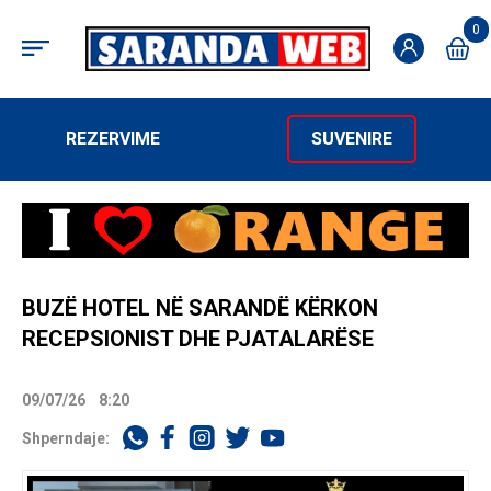
0
REZERVIME
SUVENIRE
BUZË HOTEL NË SARANDË KËRKON
RECEPSIONIST DHE PJATALARËSE
09/07/26
8:20
Shperndaje: