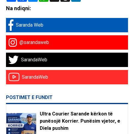
Na ndiqni:
Saranda Web
@sarandaweb
SarandaWeb
SarandaWeb
POSTIMET E FUNDIT
Ultra Courier Sarande kërkon të
punësojë Korrier. Punësim vjetor, e
Diela pushim