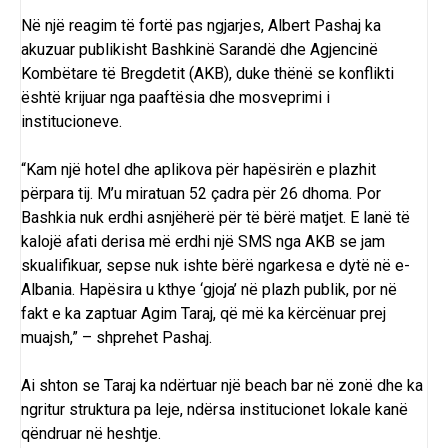
Në një reagim të fortë pas ngjarjes, Albert Pashaj ka
akuzuar publikisht Bashkinë Sarandë dhe Agjencinë
Kombëtare të Bregdetit (AKB), duke thënë se konflikti
është krijuar nga paaftësia dhe mosveprimi i
institucioneve.
“Kam një hotel dhe aplikova për hapësirën e plazhit
përpara tij. M’u miratuan 52 çadra për 26 dhoma. Por
Bashkia nuk erdhi asnjëherë për të bërë matjet. E lanë të
kalojë afati derisa më erdhi një SMS nga AKB se jam
skualifikuar, sepse nuk ishte bërë ngarkesa e dytë në e-
Albania. Hapësira u kthye ‘gjoja’ në plazh publik, por në
fakt e ka zaptuar Agim Taraj, që më ka kërcënuar prej
muajsh,” – shprehet Pashaj.
Ai shton se Taraj ka ndërtuar një beach bar në zonë dhe ka
ngritur struktura pa leje, ndërsa institucionet lokale kanë
qëndruar në heshtje.