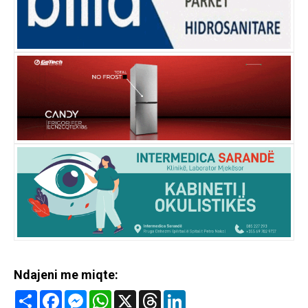
Ndajeni me miqte:
Share
Facebook
Messenger
WhatsApp
X
Threads
LinkedIn