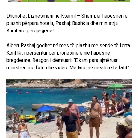
Dhunohet biznesmeni në Ksamil – Sherr për hapësirën e
plazhit përpara hotelit, Pashaj: Bashkia dhe ministrja
Kumbaro përgjegjëse!
Albert Pashaj goditet në mes të plazhit me sende të forta.
Konflikt i përsëritur për pronësinë e një hapësire
bregdetare. Reagon i dëmtuari: “E kam paralajmëruar
ministren me foto dhe video. Më lanë në mëshirë të fatit.”