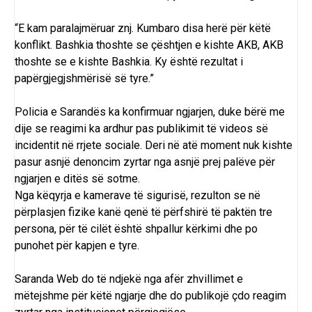
“E kam paralajmëruar znj. Kumbaro disa herë për këtë
konflikt. Bashkia thoshte se çështjen e kishte AKB, AKB
thoshte se e kishte Bashkia. Ky është rezultat i
papërgjegjshmërisë së tyre.”
Policia e Sarandës ka konfirmuar ngjarjen, duke bërë me
dije se reagimi ka ardhur pas publikimit të videos së
incidentit në rrjete sociale. Deri në atë moment nuk kishte
pasur asnjë denoncim zyrtar nga asnjë prej palëve për
ngjarjen e ditës së sotme.
Nga këqyrja e kamerave të sigurisë, rezulton se në
përplasjen fizike kanë qenë të përfshirë të paktën tre
persona, për të cilët është shpallur kërkimi dhe po
punohet për kapjen e tyre.
Saranda Web do të ndjekë nga afër zhvillimet e
mëtejshme për këtë ngjarje dhe do publikojë çdo reagim