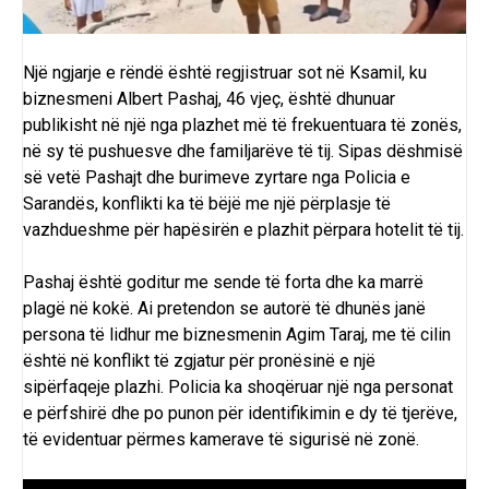
Një ngjarje e rëndë është regjistruar sot në Ksamil, ku
biznesmeni Albert Pashaj, 46 vjeç, është dhunuar
publikisht në një nga plazhet më të frekuentuara të zonës,
në sy të pushuesve dhe familjarëve të tij. Sipas dëshmisë
së vetë Pashajt dhe burimeve zyrtare nga Policia e
Sarandës, konflikti ka të bëjë me një përplasje të
vazhdueshme për hapësirën e plazhit përpara hotelit të tij.
Pashaj është goditur me sende të forta dhe ka marrë
plagë në kokë. Ai pretendon se autorë të dhunës janë
persona të lidhur me biznesmenin Agim Taraj, me të cilin
është në konflikt të zgjatur për pronësinë e një
sipërfaqeje plazhi. Policia ka shoqëruar një nga personat
e përfshirë dhe po punon për identifikimin e dy të tjerëve,
të evidentuar përmes kamerave të sigurisë në zonë.