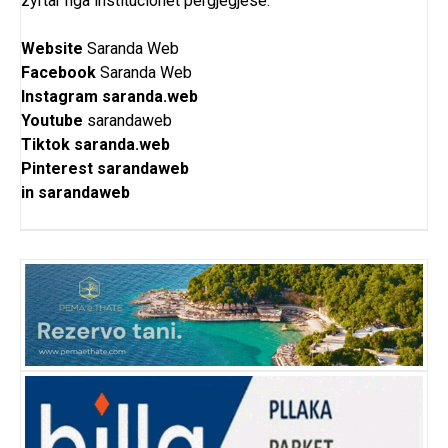
zyrtar nga institucionet përgjegjëse.
Website
Saranda Web
Facebook
Saranda Web
Instagram
saranda.web
Youtube
sarandaweb
Tiktok
saranda.web
Pinterest
sarandaweb
in
sarandaweb