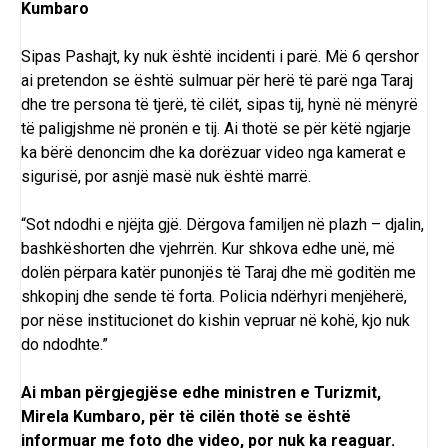
Kumbaro
Sipas Pashajt, ky nuk është incidenti i parë. Më 6 qershor
ai pretendon se është sulmuar për herë të parë nga Taraj
dhe tre persona të tjerë, të cilët, sipas tij, hynë në mënyrë
të paligjshme në pronën e tij. Ai thotë se për këtë ngjarje
ka bërë denoncim dhe ka dorëzuar video nga kamerat e
sigurisë, por asnjë masë nuk është marrë.
“Sot ndodhi e njëjta gjë. Dërgova familjen në plazh – djalin,
bashkëshorten dhe vjehrrën. Kur shkova edhe unë, më
dolën përpara katër punonjës të Taraj dhe më goditën me
shkopinj dhe sende të forta. Policia ndërhyri menjëherë,
por nëse institucionet do kishin vepruar në kohë, kjo nuk
do ndodhte.”
Ai mban përgjegjëse edhe ministren e Turizmit,
Mirela Kumbaro, për të cilën thotë se është
informuar me foto dhe video, por nuk ka reaguar.