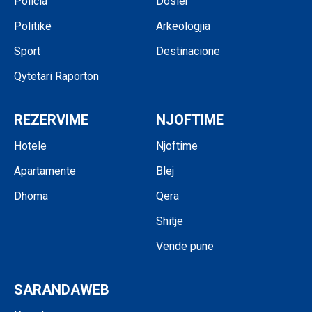
Policia
Dosier
Politikë
Arkeologjia
Sport
Destinacione
Qytetari Raporton
REZERVIME
NJOFTIME
Hotele
Njoftime
Apartamente
Blej
Dhoma
Qera
Shitje
Vende pune
SARANDAWEB