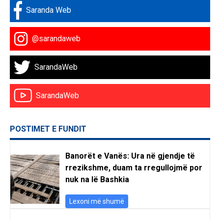
Saranda Web
@sarandaweb
SarandaWeb
SarandaWeb
POSTIMET E FUNDIT
Banorët e Vanës: Ura në gjendje të
rrezikshme, duam ta rregullojmë por
nuk na lë Bashkia
Lexoni më shumë