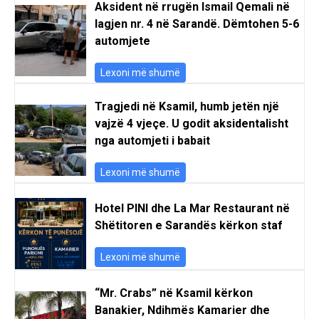
Aksident në rrugën Ismail Qemali në
lagjen nr. 4 në Sarandë. Dëmtohen 5-6
automjete
Lexoni më shumë
Tragjedi në Ksamil, humb jetën një
vajzë 4 vjeçe. U godit aksidentalisht
nga automjeti i babait
Lexoni më shumë
Hotel PINI dhe La Mar Restaurant në
Shëtitoren e Sarandës kërkon staf
Lexoni më shumë
“Mr. Crabs” në Ksamil kërkon
Banakier, Ndihmës Kamarier dhe