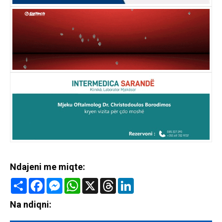
Ndajeni me miqte:
Share
Facebook
Messenger
WhatsApp
X
Threads
LinkedIn
Na ndiqni: