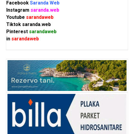
Facebook
Saranda Web
Instagram
saranda.web
Youtube
sarandaweb
Tiktok
saranda.web
Pinterest
sarandaweb
in
sarandaweb