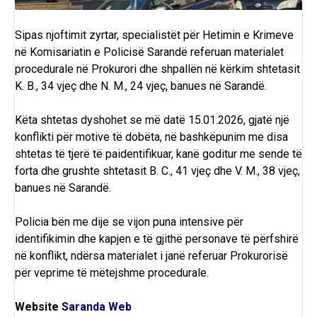
Sipas njoftimit zyrtar, specialistët për Hetimin e Krimeve
në
Komisariatin e Policisë
Sarandë referuan materialet
procedurale në Prokurori dhe shpallën në kërkim shtetasit
K. B., 34 vjeç dhe N. M., 24 vjeç, banues në Sarandë.
Këta shtetas dyshohet se më datë 15.01.2026, gjatë një
konflikti për motive të dobëta, në bashkëpunim me disa
shtetas të tjerë të paidentifikuar, kanë goditur me sende të
forta dhe grushte shtetasit B. C., 41 vjeç dhe V. M., 38 vjeç,
banues në Sarandë.
Policia bën me dije se vijon puna intensive për
identifikimin dhe kapjen e të gjithë personave të përfshirë
në konflikt, ndërsa materialet i janë referuar
Prokurorisë
për veprime të mëtejshme procedurale.
Website
Saranda Web