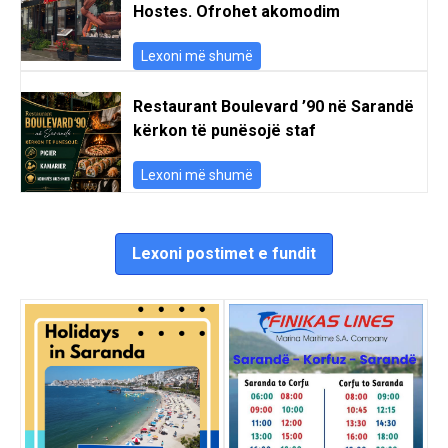
Hostes. Ofrohet akomodim
Lexoni më shumë
Restaurant Boulevard ’90 në Sarandë
kërkon të punësojë staf
Lexoni më shumë
Lexoni postimet e fundit